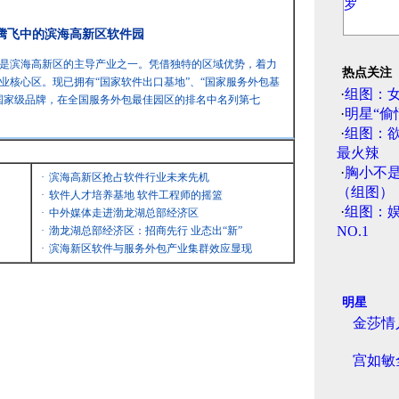
 腾飞中的滨海高新区软件园
是滨海高新区的主导产业之一。凭借独特的区域优势，着力
热点关注
业核心区。现已拥有“国家软件出口基地”、“国家服务外包基
·
组图：
国家级品牌，在全国服务外包最佳园区的排名中名列第七
·
明星“偷
·
组图：
最火辣
·
胸小不
·
滨海高新区抢占软件行业未来先机
（组图）
·
软件人才培养基地 软件工程师的摇篮
·
组图：娱
·
中外媒体走进渤龙湖总部经济区
NO.1
·
渤龙湖总部经济区：招商先行 业态出“新”
·
滨海新区软件与服务外包产业集群效应显现
明星
金莎情
宫如敏