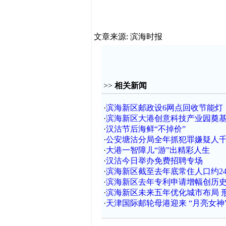
文章来源: 滨海时报
>>
相关新闻
·
滨海新区邮政设6网点回收节能灯
·
滨海新区大港创意科技产业园奠
·
汉沽节后海鲜“不掉价”
·
公安塘沽分局全年抓犯罪嫌疑人
·
大港一智障儿“游”出精彩人生
·
汉沽今日举办免费招聘专场
·
滨海新区截至去年底常住人口约24
·
滨海新区去年专利申请增幅创历
·
滨海新区未来五年优化城市布局 
·
天津国际邮轮母港迎来 “月亮女神