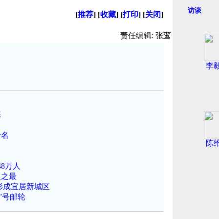
访谈
[
推荐
] [
收藏
] [
打印
] [
关闭
]
责任编辑: 张鸾
李
基
千名
陈
8万人
史之最
形成宜居新城区
”号邮轮