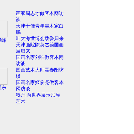
画家周志才做客本网访
谈
天津十佳青年美术家白
鹏
叶大海世博会载誉归来
毅峰
天津画院陈英杰德国画
展归来
国画名家刘皓做客本网
访谈
国画艺术大师霍春阳访
谈
国画名家姬俊尧做客本
维东
网访谈
穆丹:向世界展示民族
艺术