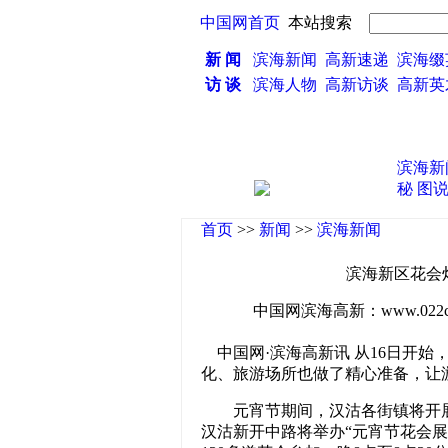
中国网首页
本站搜索
新 闻
滨海新闻
高新速递
滨海缀
访 谈
滨海人物
高新访谈
高新
滨海新
秘
图
首页
>>
新闻
>>
滨海新闻
滨海新区花会
中国网滨海高新：www.022china
中国网·滨海高新讯 从16日开始
化、旅游场所也做了精心准备，让
元宵节期间，汉沽各街镇将开展特
汉沽新开中路将举办“元宵节花会