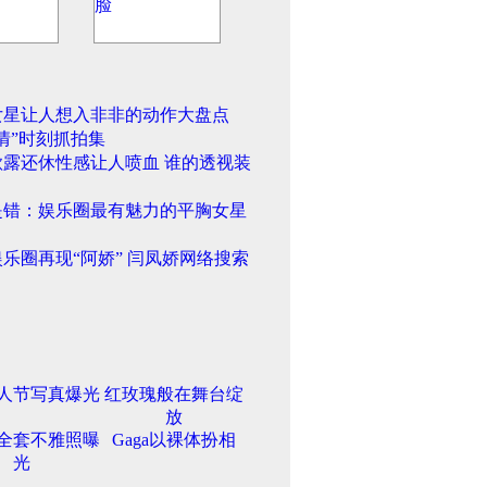
女星让人想入非非的动作大盘点
情”时刻抓拍集
欲露还休性感让人喷血 谁的透视装
是错：娱乐圈最有魅力的平胸女星
乐圈再现“阿娇” 闫凤娇网络搜索
人节写真爆光
红玫瑰般在舞台绽
放
全套不雅照曝
Gaga以裸体扮相
光