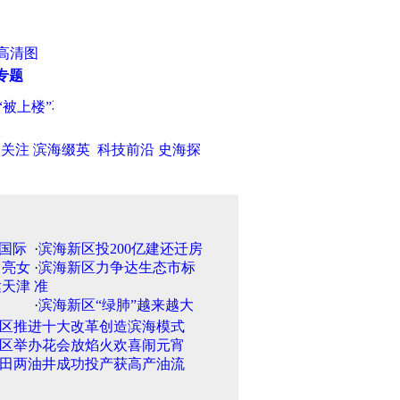
高清图
专题
上楼”不是走过场
·
滨海新区大港创意科技产业园奠基
·
汉沽节后海
日关注
滨海缀英
科技前沿
史海探
·
滨海新区投200亿建还迁房
·
滨海新区力争达生态市标
准
·
滨海新区“绿肺”越来越大
区推进十大改革创造滨海模式
区举办花会放焰火欢喜闹元宵
田两油井成功投产获高产油流