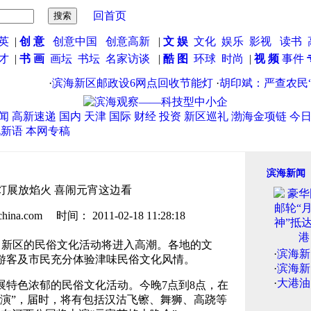
回首页
英
|
创 意
创意中国
创意高新
|
文 娱
文化
娱乐
影视
读书
英才
|
书 画
画坛
书坛
名家访谈
|
酷 图
环球
时尚
|
视 频
事件
·
滨海新区邮政设6网点回收节能灯
·
胡印斌：严查农民“被
闻
高新速递
国内
天津
国际
财经
投资
新区巡礼
渤海金项链
今
说新语
本网专稿
滨海新闻
灯展放焰火 喜闹元宵这边看
.com 时间： 2011-02-18 11:28:18
，新区的民俗文化活动将进入高潮。各地的文
·
滨海新
游客及市民充分体验津味民俗文化风情。
·
滨海新
·
大港油
色浓郁的民俗文化活动。今晚7点到8点，在
展演”，届时，将有包括汉沽飞镲、舞狮、高跷等