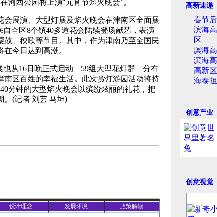
0分在河西公园将上演“元宵节焰火晚会”。
高新速递
春节后
会展演、大型灯展及焰火晚会在津南区全面展
滨海高
来自全区8个镇40多道花会陆续登场献艺，表演
区
腰鼓、秧歌等节目。其中，作为津南乃至全国民
滨海高
将在今日达到高潮。
滨海高
也从16日晚正式启动，59组大型花灯群，分布
高新区
津南区百姓的幸福生活。此次赏灯游园活动将持
海泰担
40分钟的大型焰火晚会以缤纷炫丽的礼花，把
。(
记者 刘芸 马坤)
创意产业
创意视觉
设计理念
发展环境
政策解读