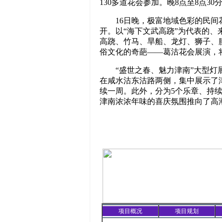
130多道花会参加。晚8点至8点3
16日晚，极富地域色彩的民间花
开。以“海下文武高跷”为代表的、
高跷、竹马、旱船、龙灯、狮子、
俗文化的奇葩——葛沽花会展演，
“盛世之春、魅力津南”大型灯展
在咸水沽东沽路两侧，集中展示了
续一周。此外，分为5个乐章、持续
津南浓浓年味的喜庆氛围推向了高潮
项目概况
项目规划