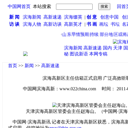
中国网首页
本站搜索
回首
新 闻
滨海新闻
高新速递
滨海缀英
|
创 意
创意中国
创
访 谈
滨海人物
高新访谈
高新英才
|
书 画
画坛
书坛
名
·
山东旱情预期持续 部分地区或将超
滨海新闻
高新速递
国内
天津
国
秘
图说新语
本网专稿
首页
>>
新闻
>>
高新速递
滨海高新区主任信箱正式启用 广泛高效听
中国网滨海高新：www.022china.com 时间： 2011-01-2
天津滨海高新区管委会主任赵海山。（中国网·滨海
中国网·滨海高新讯 记者在天津滨海高新区获悉，滨海高
式启用，信箱地址为
zryx@thip.gov.cn
。