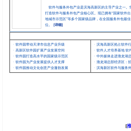
软件与服务外包产业是滨海高新区的主导产业之一。
打造软件与服务外包产业核心区。现已拥有“国家软件出
地城市示范区”等多个国家级品牌，在全国服务外包最
位。
[详细]
最新消息
·
软件园带动天津市信息产业升级
·
滨海高新区抢占软件
·
高新区软件园扩展产业发展空间
·
软件人才培养基地 软
·
软件园打造高水平的国家级示范区
·
中外媒体走进渤龙湖
·
软件园为产业发展提供人才支撑
·
渤龙湖总部经济区：招
·
软件园推动文化创意产业蓬勃发展
·
滨海新区软件与服务
[