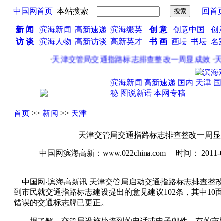
中国网首页
本站搜索
回首
新 闻
滨海新闻
高新速递
滨海缀英
|
创 意
创意中国
创
访 谈
滨海人物
高新访谈
高新英才
|
书 画
画坛
书坛
名
·
天津交管局交通指路标志排查整改一周显成效
·
天
滨海新闻
高新速递
国内
天津
国
秘
图说新语
本网专稿
首页
>>
新闻
>>
天津
天津交管局交通指路标志排查整改一周显
中国网滨海高新：www.022china.com 时间： 2011-04-2
中国网·滨海高新讯 天津交管局启动交通指路标志排查整
到市民就交通指路标志建设提出的意见建议102条，其中10
错误的交通标志牌已更正。
据了解，交管局设施处接到的电话或电子邮件，有的市