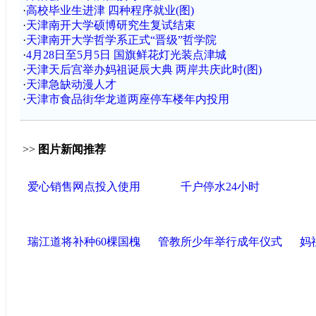
·
高校毕业生进津 四种程序就业(图)
·
天津南开大学硕博研究生复试结束
·
天津南开大学哲学系正式“晋级”哲学院
·
4月28日至5月5日 国旗鲜花灯光装点津城
·
天津天后宫举办妈祖诞辰大典 两岸共庆此时(图)
·
天津急缺动漫人才
·
天津市食品街华龙道两座停车楼年内投用
>>
图片新闻推荐
爱心销售网点投入使用
千户停水24小时
瑞江道将补种60棵国槐
管教所少年举行成年仪式
妈