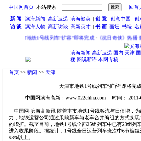
中国网首页
本站搜索
回首
新 闻
滨海新闻
高新速递
滨海缀英
|
创 意
创意中国
创
访 谈
滨海人物
高新访谈
高新英才
|
书 画
画坛
书坛
名
·
天津市地铁1号线列车“扩容”即将完成
·
《抗日奇侠》热播 舒
滨海新闻
高新速递
国内
天津
国
秘
图说新语
本网专稿
首页
>>
新闻
>>
天津
天津市地铁1号线列车“扩容”即将完
中国网滨海高新：www.022china.com 时间： 2011-04-2
中国网·滨海高新讯 随着本市地铁1号线客流与日俱增，
力，地铁运营公司通过采购新车与老车合并编组的方式实现1
的增扩。截至目前，地铁1号线全部25组列车中已有23组列
进入收尾阶段。据统计，1号线全日运营列车班次中6节编组
98%以上。