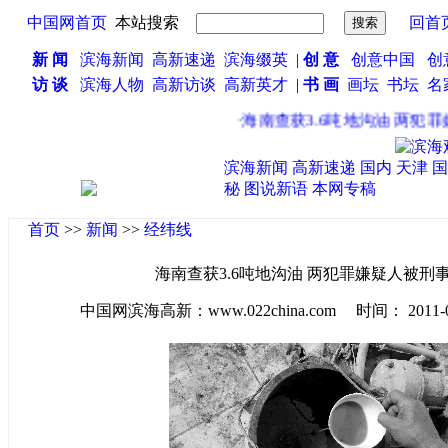
中国网首页
本站搜索
回首
新 闻
滨海新闻
高新速递
滨海缀英
|
创 意
创意中国
创
访 谈
滨海人物
高新访谈
高新英才
|
书 画
画坛
书坛
名
·
海南查获3.6吨地沟油 两犯罪
滨海新闻
高新速递
国内
天津
国
秘
图说新语
本网专稿
首页
>>
新闻
>>
经纬线
海南查获3.6吨地沟油 两犯罪嫌疑人被刑
中国网滨海高新：www.022china.com 时间： 2011-04-2