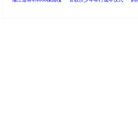
导航中国
中国政府网
|
中国网
|
人民网
|
新华网
|
央视网
|
国际
产党新闻
|
中国创新网
联盟高新
海泰控股集团
|
BPO基地
|
海泰投资担保
|
力神电
区
区
|
北辰科技园区
联盟滨海
滨海新区网
|
泰达在线
|
开发区贸促网
|
滨海参观
友情链接
天津政务网
|
北方网
|
天津网
|
今晚网
|
新华网天津
化艺术网
|
博宝艺术网
版权所有 中国网·滨海高新 电子邮件: binhai#022chin
津ICP备09001704号
网络传播视听节目许可证号:0105