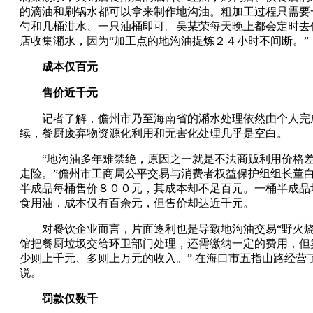
的滴油和刷锅水都可以拿来制作地沟油。粗加工过程只需要
勺和几桶泔水、一只油桶即可。吴某荣每天晚上都会定时去
店收集潲水，因为“加工点的地沟油提炼２４小时不间断。”
成本仅百元
售价近千元
记者了解，儋州市乃至海南省的潲水处理依然由个人完
续，餐厨废弃物资源化利用和无害化处理几乎是空白。
“地沟油多年难禁绝，原因之一就是不法商贩利用价格差
走险。”儋州市工商局公平交易与消费者权益保护组组长董
半成品每桶售价８００元，其成本却不足百元。一桶半成品地
食用油，成本仅有百余元，但售价却达近千元。
对餐饮企业而言，片面逐利也是导致地沟油交易“野火烧不
馆把餐厨垃圾交给环卫部门处理，还需缴纳一定的费用，但
少则上千元、多则上万元的收入。” 在海口市五指山路经营
说。
罚款仅数千