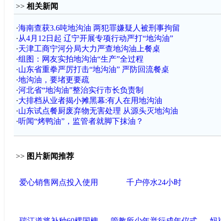
>>
相关新闻
·
海南查获3.6吨地沟油 两犯罪嫌疑人被刑事拘留
·
从4月12日起 辽宁开展专项行动严打“地沟油”
·
天津工商宁河分局大力严查地沟油上餐桌
·
组图：网友实拍地沟油“生产”全过程
·
山东省重拳严厉打击“地沟油” 严防回流餐桌
·
地沟油，要堵更要疏
·
河北省“地沟油”整治实行市长负责制
·
大排档从业者揭小摊黑幕:有人在用地沟油
·
山东试点餐厨废弃物无害处理 从源头灭地沟油
·
听闻“烤鸭油”，监管者就脚下抹油？
>>
图片新闻推荐
爱心销售网点投入使用
千户停水24小时
瑞江道将补种60棵国槐
管教所少年举行成年仪式
妈