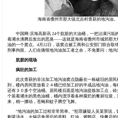
海南省儋州市那大镇北吉村查获的地沟油。
中国网·滨海高新讯 24个肮脏的大油桶，一把沾满污垢
着潲水沸腾后发出的恶臭——这就是海南省儋州市城郊那大
油的一个窝点。4月22日，该窝点被工商和公安部门联合取
刑事拘留。人们在痛恨地沟油加工者之余，不免要问：地沟
肮脏的现场
疯狂的加工
此次查获的非法加工地沟油窝点隐蔽在一栋破旧的居民
到，楼内房间里放着２４桶已经加工好的半成品地沟油，每
还有３０多个空油桶。居民楼后面是地沟油提炼加工点，砖
个装着潲水的黑色油桶，桶内漂浮着各种腐烂的餐厨垃圾，
来，稍一挪动，苍蝇和蚊子腾空飞舞。
“地沟油的加工过程非常简单。”犯罪嫌疑人吴某荣说，
剩菜汤水，火锅店食用后的底料、红油，烤鸭店、快餐店的