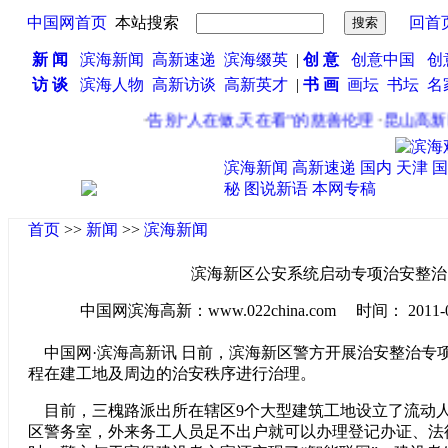
中国网首页
本站搜索
回首
新 闻
滨海新闻
高新速递
滨海缀英
|
创 意
创意中国
创
访 谈
滨海人物
高新访谈
高新英才
|
书 画
画坛
书坛
名
·
告别“人在做,天在看”的慈善伦理
·
昆山高新区
滨海新闻
高新速递
国内
天津
国
秘
图说新语
本网专稿
首页
>>
新闻
>>
滨海新闻
滨海新区公安系统启动专项治安整治
中国网滨海高新：www.022china.com 时间： 2011-04-2
中国网·滨海高新讯 日前，滨海新区警方开展治安整治专
程在建工地及周边的治安秩序进行治理。
目前，三槐路派出所在辖区9个大型建筑工地设立了流动
区警务室，外来务工人员足不出户就可以办理登记办证、法