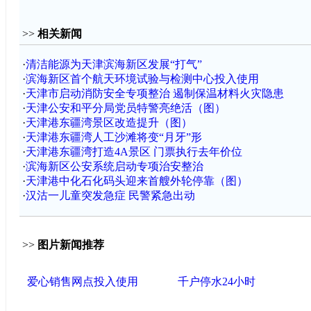
>>
相关新闻
·
清洁能源为天津滨海新区发展“打气”
·
滨海新区首个航天环境试验与检测中心投入使用
·
天津市启动消防安全专项整治 遏制保温材料火灾隐患
·
天津公安和平分局党员特警亮绝活（图）
·
天津港东疆湾景区改造提升（图）
·
天津港东疆湾人工沙滩将变“月牙”形
·
天津港东疆湾打造4A景区 门票执行去年价位
·
滨海新区公安系统启动专项治安整治
·
天津港中化石化码头迎来首艘外轮停靠（图）
·
汉沽一儿童突发急症 民警紧急出动
>>
图片新闻推荐
爱心销售网点投入使用
千户停水24小时