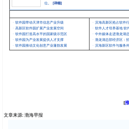
位。
[详细]
最新消息
·
软件园带动天津市信息产业升级
·
滨海高新区抢占软件
·
高新区软件园扩展产业发展空间
·
软件人才培养基地 软
·
软件园打造高水平的国家级示范区
·
中外媒体走进渤龙湖
·
软件园为产业发展提供人才支撑
·
渤龙湖总部经济区：招
·
软件园推动文化创意产业蓬勃发展
·
滨海新区软件与服务
[
文章来源: 渤海早报