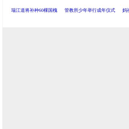
瑞江道将补种60棵国槐
管教所少年举行成年仪式
妈