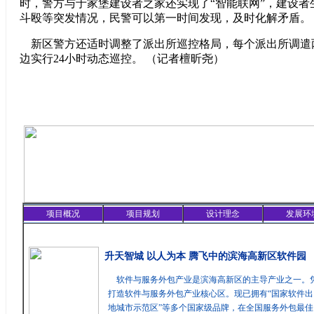
时，警方与于家堡建设者之家还实现了“智能联网”，建设者
斗殴等突发情况，民警可以第一时间发现，及时化解矛盾。
新区警方还适时调整了派出所巡控格局，每个派出所调遣
边实行24小时动态巡控。 （记者檀昕尧）
项目概况
项目规划
设计理念
发展环
精彩聚焦
升天智城 以人为本 腾飞中的滨海高新区软件园
软件与服务外包产业是滨海高新区的主导产业之一。
打造软件与服务外包产业核心区。现已拥有“国家软件出
地城市示范区”等多个国家级品牌，在全国服务外包最