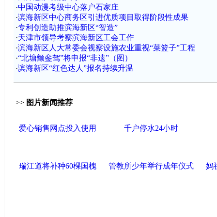
·
中国动漫考级中心落户石家庄
·
滨海新区中心商务区引进优质项目取得阶段性成果
·
专利创造助推滨海新区“智造”
·
天津市领导考察滨海新区工会工作
·
滨海新区人大常委会视察设施农业重视“菜篮子”工程
·
“北塘颤銮驾”将申报“非遗”（图）
·
滨海新区“红色达人”报名持续升温
>>
图片新闻推荐
爱心销售网点投入使用
千户停水24小时
瑞江道将补种60棵国槐
管教所少年举行成年仪式
妈