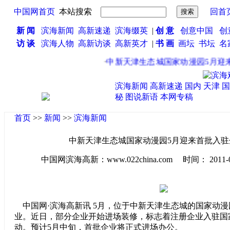
中国网首页
本站搜索
回首
新 闻
滨海新闻
高新速递
滨海缀英
|
创 意
创意中国
创
访 谈
滨海人物
高新访谈
高新英才
|
书 画
画坛
书坛
名
·
中新天津生态城国家动漫园5月迎来首
滨海新闻
高新速递
国内
天津
国
秘
图说新语
本网专稿
首页
>>
新闻
>>
滨海新闻
中新天津生态城国家动漫园5月迎来首批入驻企
中国网滨海高新：www.022china.com 时间： 2011-04-2
中国网·滨海高新讯 5月，位于中新天津生态城的国家动
业。近日，部分企业开始进场装修，标志着注册企业入驻国
动。预计5月中旬，首批企业将正式进场办公。