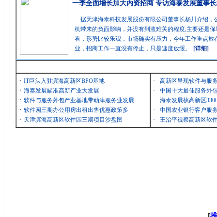
一季全面增长加大内资招商 专访海泰发展董事长
据天津海泰科技发展股份有限公司董事长杨川介绍，
机带来的负面影响，并没有到渡难关的程度,主要还是保
看，形势比较乐观，市场确实有压力，今年工作重点放在
业，招商工作一直没有停止，只是速度放缓。
[详细]
最新消息
·
IT巨头入驻滨海高新区BPO基地
·
高新区呈现软件与服
·
海泰发展瞄准高新产业大发展
·
中国十大最佳服务外包
·
软件与服务外包产业基地带动津服务业发展
·
海泰发展获高新区33
·
软件园三期办公用房出租出售优惠政策多
·
中国农业银行客户服务
·
天津滨海高新区软件园三期项目沙盘图
·
王治平视察高新区软
[