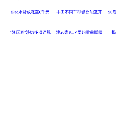
iPad水货或涨至6千元
丰田不同车型钥匙能互开
90
“降压表”涉嫌多项违规
津20家KTV团购歌曲版权
揭
中国政府网
|
中国网
|
人民网
|
新华网
|
央视网
|
国际在线
|
中
中国共产党新闻
|
中国人权
|
学习时报
|
天津画院网
|
北青网
心
联盟滨海
天津滨海新区官方网站
|
泰达在线
|
滨海新闻网 |
天津开发区
塘沽政务网
|
大港区信息网
|
海泰投资担保
|
滨海新区参观考
友情链接
天津政务网
|
天津科技网
|
北方网
|
天津网
|
今晚报
|
新华网
天津画院网