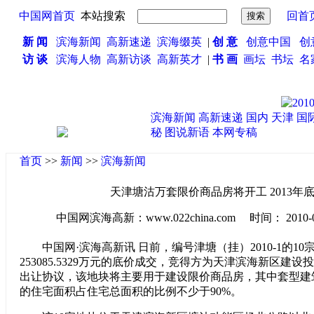
中国网首页
本站搜索
回首
新 闻
滨海新闻
高新速递
滨海缀英
|
创 意
创意中国
创
访 谈
滨海人物
高新访谈
高新英才
|
书 画
画坛
书坛
名
滨海新闻
高新速递
国内
天津
国
秘
图说新语
本网专稿
首页
>>
新闻
>>
滨海新闻
天津塘沽万套限价商品房将开工 2013年
中国网滨海高新：www.022china.com 时间： 2010-03-1
中国网·滨海高新讯 日前，编号津塘（挂）2010-1的1
253085.5329万元的底价成交，竞得方为天津滨海新区建
出让协议，该地块将主要用于建设限价商品房，其中套型建
的住宅面积占住宅总面积的比例不少于90%。