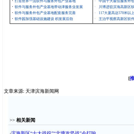
·
打造世界一流软件与服务外包产业基地
·
中国十大最佳服务外包
·
软件与服务外包产业基地带动津服务业发展
·
川博进驻滨海高新区
·
软件与服务外包产业基地配套服务完善
·
117大厦高达570米
·
软件园加强基础设施建设 积发展后劲
·
王治平视察高新区软
[
文章来源: 天津滨海新闻网
>>
相关新闻
·
滨海新区“十大战役”“北塘攻坚战”今打响