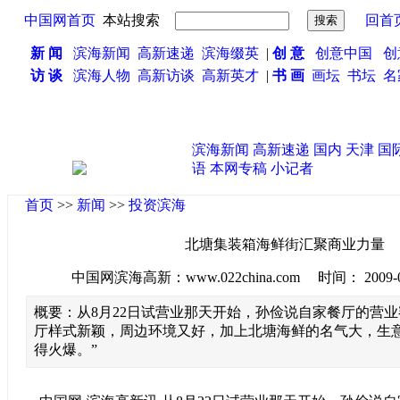
中国网首页
本站搜索
回首
新 闻
滨海新闻
高新速递
滨海缀英
|
创 意
创意中国
创
访 谈
滨海人物
高新访谈
高新英才
|
书 画
画坛
书坛
名
滨海新闻
高新速递
国内
天津
国
语
本网专稿
小记者
首页
>>
新闻
>>
投资滨海
北塘集装箱海鲜街汇聚商业力量
中国网滨海高新：www.022china.com 时间： 2009-08-2
概要：从8月22日试营业那天开始，孙俭说自家餐厅的营业
厅样式新颖，周边环境又好，加上北塘海鲜的名气大，生
得火爆。”