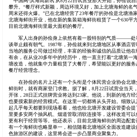
中国网·滨海高新讯 从8月22日试营业那天开始，孙俭说
攀升。“餐厅样式新颖，周边环境又好，加上北塘海鲜的名
周末还得火爆。”已在北塘经营了23年餐厅的孙俭是北塘渔
北塘海鲜街开业，他在新的集装箱海鲜街租赁了一个630平
目前北塘海鲜街里最大面积的餐厅。
军人出身的孙俭身上依然有着一股特别的气质———处
谈举止颇有朝气。1987年，孙俭就来到北塘地区从事酒店
当地的服务公司做过经理，丰富的经验和诚信的品质让他在
有余，在从业20多年中的经历中，他一直主打着“北塘第一
塘改造，他就集中力量租赁了大餐厅，希望能以更好的服务
餐厅经营理念。
在孙俭的名片上还有一个头衔是个体民营企业协会北塘
鲜街时，就有商家登门求教。据了解，8月22日试营业当天
开张，28日正式挂牌营业将达到23家。他说，到新的地方
也要摸索新的经营模式。在这里一切都将从头开始。细致认
起几乎每天都要到现场看看，他也给北塘开发建设管委会提
里要多安两个抽风机、烟道管取消软连接等，这样改造可以
更有利于经营等等。他还表示，目前北塘海鲜街的周边配套
有一个海鲜街也略显单一，相信随着北塘地区全面改造建设
色旅游区的建设，这里将会进一步凸显商业聚集力。