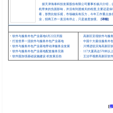
据天津海泰科技发展股份有限公司董事长杨川介绍，
机带来的负面影响，并没有到渡难关的程度,主要还是保
看，形势比较乐观，市场确实有压力，今年工作重点放在
业，招商工作一直没有停止，只是速度放缓。
[详细]
最新消息
·
软件与服务外包产业基地6月22日开园
·
高新区呈现软件与服
·
打造世界一流软件与服务外包产业基地
·
中国十大最佳服务外包
·
软件与服务外包产业基地带动津服务业发展
·
川博进驻滨海高新区
·
软件与服务外包产业基地配套服务完善
·
117大厦高达570米
·
软件园加强基础设施建设 积发展后劲
·
王治平视察高新区软
[