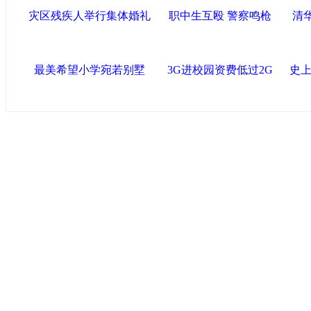
灾区残疾人举行集体婚礼
职中生互殴 警察鸣枪
清
最美希望小学宛若别墅
3G进校园资费低过2G
史上
中国政府网
|
中国网
|
人民网
|
新华网
|
央视网
|
国际在线
|
中
中国共产党新闻
|
中国人权
|
学习时报
|
中国法院网
|
北青网
|
联盟滨海
天津滨海新区官方网站
|
泰达在线
|
滨海新闻网 |
天津开发区
塘沽政务网
|
大港区信息网
|
海泰投资担保
|
滨海新区参观考
友情链接
天津政务网
|
天津科技网
|
北方网
|
天津网
|
今晚报
|
新华网
津警务网
|
天津法院网
|
天津市质量技术监督信息网
|
世天网
艺术网
|
天津统计信息网
|
新塘沽论坛