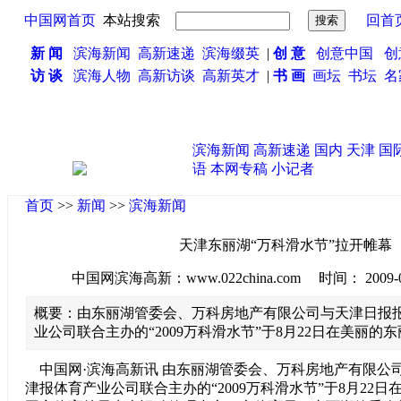
中国网首页
本站搜索
回首
新 闻
滨海新闻
高新速递
滨海缀英
|
创 意
创意中国
创
访 谈
滨海人物
高新访谈
高新英才
|
书 画
画坛
书坛
名
滨海新闻
高新速递
国内
天津
国
语
本网专稿
小记者
首页
>>
新闻
>>
滨海新闻
天津东丽湖“万科滑水节”拉开帷幕
中国网滨海高新：www.022china.com 时间： 2009-08-2
概要：由东丽湖管委会、万科房地产有限公司与天津日报
业公司联合主办的“2009万科滑水节”于8月22日在美丽的
中国网·滨海高新讯 由东丽湖管委会、万科房地产有限公
津报体育产业公司联合主办的“2009万科滑水节”于8月22