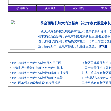
项目概况
项目规划
设计理念
发展环
精彩聚焦
一季全面增长加大内资招商 专访海泰发展董事长
据天津海泰科技发展股份有限公司董事长杨川介绍，
机带来的负面影响，并没有到渡难关的程度,主要还是保
看，形势比较乐观，市场确实有压力，今年工作重点放在
业，招商工作一直没有停止，只是速度放缓。
[详细]
最新消息
·
软件与服务外包产业基地6月22日开园
·
高新区呈现软件与服
·
打造世界一流软件与服务外包产业基地
·
中国十大最佳服务外包
·
软件与服务外包产业基地带动津服务业发展
·
川博进驻滨海高新区
·
软件与服务外包产业基地配套服务完善
·
117大厦高达570米
·
软件园加强基础设施建设 积发展后劲
·
王治平视察高新区软