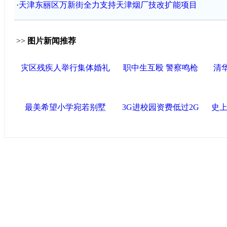
·
天津东丽区万新街全力支持天津烟厂技改扩能项目
>>
图片新闻推荐
灾区残疾人举行集体婚礼
职中生互殴 警察鸣枪
清
最美希望小学宛若别墅
3G进校园资费低过2G
史上
中国政府网
|
中国网
|
人民网
|
新华网
|
央视网
|
国际在线
|
中
中国共产党新闻
|
中国人权
|
学习时报
|
中国法院网
|
北青网
|
联盟滨海
天津滨海新区官方网站
|
泰达在线
|
滨海新闻网 |
天津开发区
塘沽政务网
|
大港区信息网
|
海泰投资担保
|
滨海新区参观考