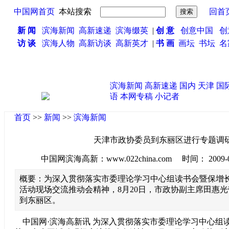
中国网首页
本站搜索
回首
新 闻
滨海新闻
高新速递
滨海缀英
|
创 意
创意中国
创
访 谈
滨海人物
高新访谈
高新英才
|
书 画
画坛
书坛
名
滨海新闻
高新速递
国内
天津
国
语
本网专稿
小记者
首页
>>
新闻
>>
滨海新闻
天津市政协委员到东丽区进行专题调
中国网滨海高新：www.022china.com 时间： 2009-08-2
概要：为深入贯彻落实市委理论学习中心组读书会暨保增
活动现场交流推动会精神，8月20日，市政协副主席田惠光
到东丽区。
中国网·滨海高新讯 为深入贯彻落实市委理论学习中心组