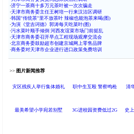
·
济宁一茶商十多万元茶叶被一次次骗走
·
天津市商务委主任王树培一行来汉沽区调研
·
韩国"传统茶"里不放茶叶 辣椒也能泡茶来喝(图)
·
为演《堂吉诃德》郭涛每天吃菜叶(图)
·
污水菜叶顺手倾倒 河西友谊菜市场门前挺乱
·
天津市商务委召开早点工程现场观摩交流会
·
北京商务委鼓励超市创建京城网上零售品牌
·
商务委对天津市企业进行进口政策免费培训
>>
图片新闻推荐
灾区残疾人举行集体婚礼
职中生互殴 警察鸣枪
清
最美希望小学宛若别墅
3G进校园资费低过2G
史上