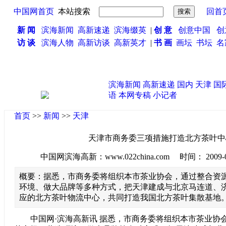
中国网首页
本站搜索
回首
新 闻
滨海新闻
高新速递
滨海缀英
|
创 意
创意中国
创
访 谈
滨海人物
高新访谈
高新英才
|
书 画
画坛
书坛
名
滨海新闻
高新速递
国内
天津
国
语
本网专稿
小记者
首页
>>
新闻
>>
天津
天津市商务委三项措施打造北方茶叶中
中国网滨海高新：www.022china.com 时间： 2009-08-2
概要：据悉，市商务委将组织本市茶业协会，通过整合资
环境、做大品牌等多种方式，把天津建成与北京马连道、
应的北方茶叶物流中心，共同打造我国北方茶叶集散基地
中国网·滨海高新讯 据悉，市商务委将组织本市茶业协