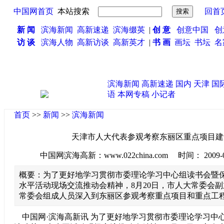
中国网首页
本站搜索
回首
新 闻
滨海新闻
高新速递
滨海缀英
|
创 意
创意中国
创
访 谈
滨海人物
高新访谈
高新英才
|
书 画
画坛
书坛
名
滨海新闻
高新速递
国内
天津
国
语
本网专稿
小记者
首页
>>
新闻
>>
滨海新闻
天津市人大代表参观考察东丽区重点项目建
中国网滨海高新：www.022china.com 时间： 2009-08-2
概要：为了更好地学习贯彻市委理论学习中心组读书会暨
水平活动现场交流推动会精神，8月20日，市人大常委会
常委会组成人员深入到东丽区参观考察重点项目和重点工
中国网·滨海高新讯 为了更好地学习贯彻市委理论学习中