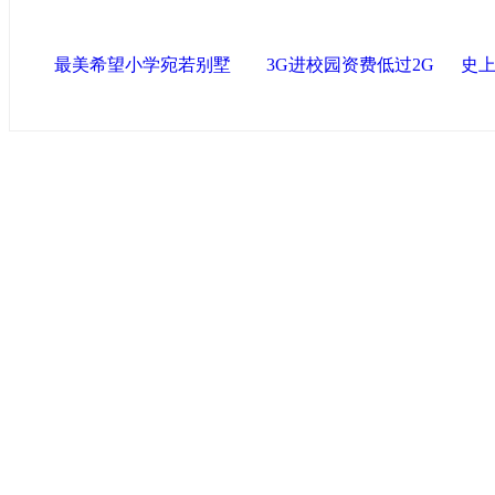
最美希望小学宛若别墅
3G进校园资费低过2G
史上
中国政府网
|
中国网
|
人民网
|
新华网
|
央视网
|
国际在线
|
中
中国共产党新闻
|
中国人权
|
学习时报
|
中国法院网
|
北青网
|
联盟滨海
天津滨海新区官方网站
|
泰达在线
|
滨海新闻网 |
天津开发区
塘沽政务网
|
大港区信息网
|
海泰投资担保
|
滨海新区参观考
友情链接
天津政务网
|
天津科技网
|
北方网
|
天津网
|
今晚报
|
新华网
津警务网
|
天津法院网
|
天津市质量技术监督信息网
|
世天网
艺术网
|
天津统计信息网
|
新塘沽论坛
版权所有 中国网·滨海高新 电子邮件: binh
津ICP备09001704号
网络传播视听节目