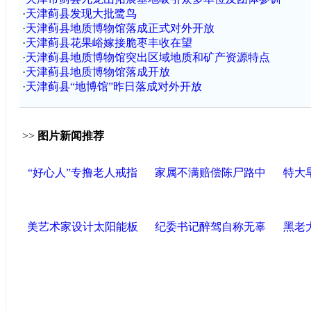
·
天津蓟县发现大批鹭鸟
·
天津蓟县地质博物馆落成正式对外开放
·
天津蓟县花果峪嫁接脆枣丰收在望
·
天津蓟县地质博物馆突出区域地质和矿产资源特点
·
天津蓟县地质博物馆落成开放
·
天津蓟县“地博馆”昨日落成对外开放
>>
图片新闻推荐
“好心人”专撸老人戒指
家属不满赔偿陈尸路中
特大
美艺术家设计太阳能板
纪委书记醉驾自称无辜
黑老