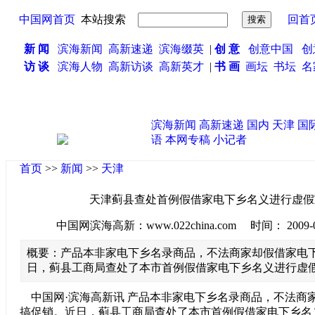
中国网首页
本站搜索
回首
新 闻
滨海新闻
高新速递
滨海缀英
|
创 意
创意中国
创
访 谈
滨海人物
高新访谈
高新英才
|
书 画
画坛
书坛
名
滨海新闻
高新速递
国内
天津
国
语
本网专稿
小记者
首页
>>
新闻
>>
天津
天津蓟县查处首例假借家电下乡名义进行虚假
中国网滨海高新：www.022china.com 时间： 2009-08-2
概要：产品本非家电下乡名录商品，不法商家却假借家电
日，蓟县工商局查处了本市首例假借家电下乡名义进行虚
中国网·滨海高新讯 产品本非家电下乡名录商品，不法商
搞促销。近日，蓟县工商局查处了本市首例假借家电下乡名