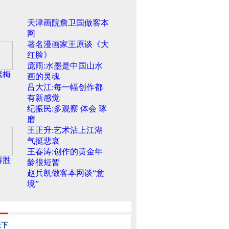
天津画院詹卫国做客本
网
著名漫画家王原谈《大
红脸》
庞雨:水墨是中国山水
素梅
画的灵魂
吕大江:每一幅创作都
有新感觉
纪振民:多观察 体会 琢
磨
王正升:艺术沾上江湖
气挺悲哀
王春涛:创作的黄金年
得胜
龄很短暂
赵兵凯做客本网谈“意
境”