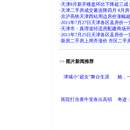
·
天津8月新开楼盘环比下降超三成
·
天津二手房成交量连降四月 8月
·
京沪高铁天津西站周边房价涨幅
·
2011年7月27日天津各区县房价一
·
天津市：真理道经适房配建商场
·
2011年7月25日天津各区县房价一
·
新房二手房上周齐涨价 市区二手
>>
图片新闻推荐
津城小“超女”舞台生涯
她，
医院打击黄牛党各出高招
奇迹