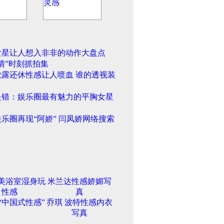
女星让人想入非非的动作大盘点
情”时刻抓拍集
欲露还休性感让人喷血 谁的透视装
是错：娱乐圈最有魅力的平胸女星
乐圈再现“阿娇” 闫凤娇网络搜索
美浴室湿身玩
米兰达性感娇媚写
性感
真
“中国式性感”
乔琪 波特性感内衣
写真