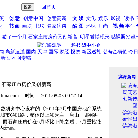
回首页
英
|
创 意
创意中国
创意高新
|
文 娱
文化
娱乐
影视
读书
英才
|
书 画
画坛
书坛
名家访谈
|
酷 图
环球
时尚
|
视 频
事件
歇了一个月 石家庄市房价又创新高
·
明星微博现形 贴裸照发飙一
闻
高新速递
国内
天津
国际
财经
投资
新区巡礼
渤海金项链
今
说新语
本网专稿
滨海新闻
 石家庄市房价又创新高
.com 时间： 2011-08-03 09:57:14
数研究中心发布的《2011年7月中国房地产系统
·
滨海新
城市6涨1跌，整体以上涨为主，唐山、邯郸两
·
新区出
。而石家庄房价在6月环比下降之后，7月重拾涨
·
滨海新
年内新高。