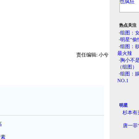
热点关注
·
组图：
·
明星“偷
·
组图：
最火辣
责任编辑: 小兮
·
胸小不
（组图）
·
组图：娱
NO.1
明星
杉本有
高
唐一菲
若素