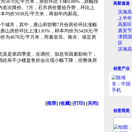
870元/平方米，房价环比下降0.88%，跌幅排
高新速递
内首次降价。7月，石市房价重拾升势，环比上
滨海高
样本均价5938元/平方米，再创年内新高。
上半年
高新区
个城市，其中，唐山和邯郸7月份房价环比涨幅
盾安节
山房价环比上涨1.83%，样本均价为5428元/平
津西国
均价为4678元/平方米，而秦皇岛、衡水、保定房
区
滨海高
其是第四季度，在调控、加息等因素影响下，
因此有不少楼盘售价会出现小幅下降，但整体房
）
创意产业
[
推荐
] [
收藏
] [
打印
] [
关闭
]
创意视觉