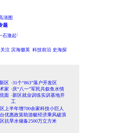
高清图
专题
石激起千层浪
·
浙江“外逃女巨贪”杨秀珠司机归国投案自首
·
增强
日关注
滨海缀英
科技前沿
史海探
·
31个“863”落户开发区
·
庆“八一”军民共叙鱼水情
·
新区就业训练实训基地开
工
区上半年增700余家科技小巨人
台优惠政策助游艇经济乘风破浪
区抗旱水储备2500万立方米