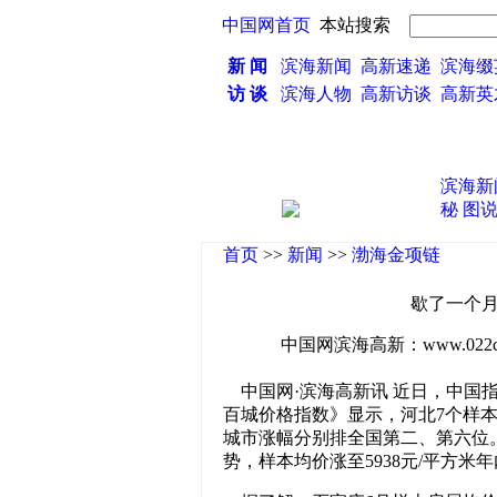
中国网首页
本站搜索
新 闻
滨海新闻
高新速递
滨海缀
访 谈
滨海人物
高新访谈
高新
·
滨海新
秘
图
首页
>>
新闻
>>
渤海金项链
歇了一个月
中国网滨海高新：www.022china
中国网·滨海高新讯 近日，中国指
百城价格指数》显示，河北7个样本
城市涨幅分别排全国第二、第六位
势，样本均价涨至5938元/平方米