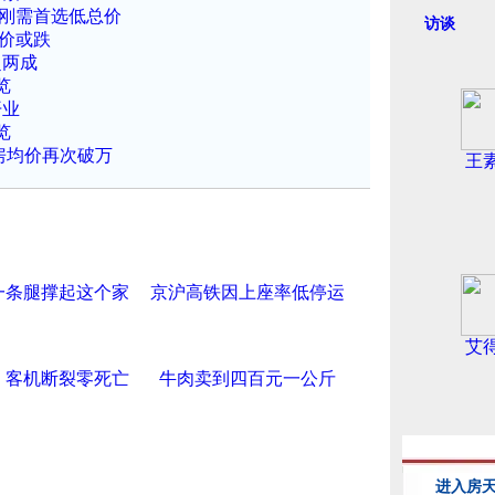
 刚需首选低总价
访谈
房价或跌
超两成
览
开业
览
房均价再次破万
王
一条腿撑起这个家
京沪高铁因上座率低停运
艾
：客机断裂零死亡
牛肉卖到四百元一公斤