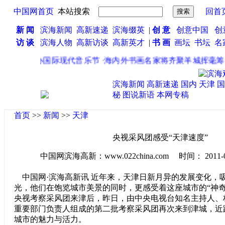
中国网首页
本站搜索
回首
新 闻
滨海新闻
高新速递
滨海缀英
|
创 意
创意中国
创
访 谈
滨海人物
高新访谈
高新英才
|
书 画
画坛
书坛
名
节期间举办国际现代音乐节
·
海内外书画名家将齐聚羊城挥毫筹善
滨海新闻
高新速递
国内
天津
国
秘
图说新语
本网专稿
首页
>>
新闻
>>
天津
央视采风团感受“天津速度”
中国网滨海高新：www.022china.com 时间： 2011-07-0
中国网·滨海高新讯 近年来，天津日新月异的发展变化，
光，他们在饱览城市美景的同时，更感受着这座城市的“神奇
央视考察采风团来津后，昨日，由中央电视台知名主持人、
重要部门负责人组成的第二批考察采风团再次来到津城，近
城市的魅力与活力。