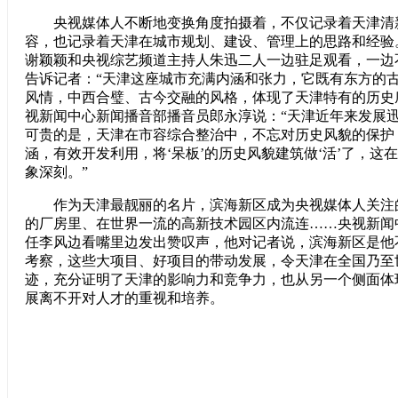
央视媒体人不断地变换角度拍摄着，不仅记录着天津清
容，也记录着天津在城市规划、建设、管理上的思路和经验
谢颖颖和央视综艺频道主持人朱迅二人一边驻足观看，一边
告诉记者：“天津这座城市充满内涵和张力，它既有东方的
风情，中西合璧、古今交融的风格，体现了天津特有的历史
视新闻中心新闻播音部播音员郎永淳说：“天津近年来发展
可贵的是，天津在市容综合整治中，不忘对历史风貌的保护
涵，有效开发利用，将‘呆板’的历史风貌建筑做‘活’了，这
象深刻。”
作为天津最靓丽的名片，滨海新区成为央视媒体人关注
的厂房里、在世界一流的高新技术园区内流连……央视新闻
任李风边看嘴里边发出赞叹声，他对记者说，滨海新区是他
考察，这些大项目、好项目的带动发展，令天津在全国乃至
迹，充分证明了天津的影响力和竞争力，也从另一个侧面体
展离不开对人才的重视和培养。