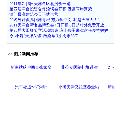
·
2011年7月6日天津各区县房价一览
·
第四届津台投资合作洽谈会开幕 促进两岸繁荣
·
津门最高建筑今天正式运营
·
20名外籍孤儿回津寻根 努力学中文“我是天津人！”
·
2011天津台湾名品博览会7日开幕 8日起对外免费开放
·
第八届大田杯奖学活动结束 凉山孩子来津谢张俊兰妈妈
·
今“小暑”天津又该“蒸桑拿”啦 周末33℃
>>
图片新闻推荐
新南站落户西青张家窝
非公立医院扎堆进津
灯
汽车变成“小飞机”
小暑天津又该蒸桑拿啦!
新