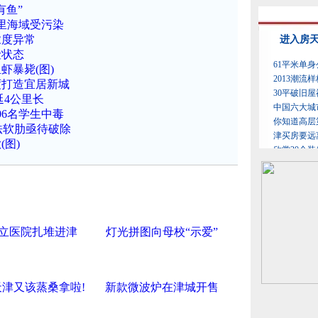
有鱼”
公里海域受污染
浓度异常
险状态
虾暴毙(图)
度打造宜居新城
延4公里长
06名学生中毒
法软肋亟待破除
图)
立医院扎堆进津
灯光拼图向母校“示爱”
津又该蒸桑拿啦!
新款微波炉在津城开售