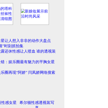
女星让人想入非非的动作大盘点
情”时刻抓拍集
欲露还休性感让人喷血 谁的透视装
是错：娱乐圈最有魅力的平胸女星
乐圈再现“阿娇” 闫凤娇网络搜索
最性感女星
希尔顿性感透视装写
真