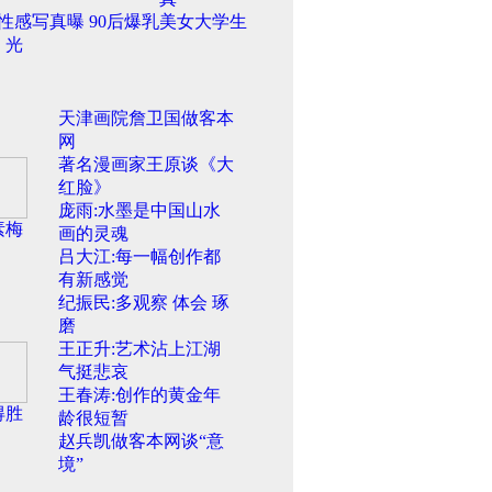
性感写真曝
90后爆乳美女大学生
光
天津画院詹卫国做客本
网
著名漫画家王原谈《大
红脸》
庞雨:水墨是中国山水
素梅
画的灵魂
吕大江:每一幅创作都
有新感觉
纪振民:多观察 体会 琢
磨
王正升:艺术沾上江湖
气挺悲哀
王春涛:创作的黄金年
得胜
龄很短暂
赵兵凯做客本网谈“意
境”