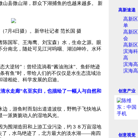
微山县微山湖，群众下湖捕鱼的也越来越多。 新
高新速递
高新区
单
7月4日摄）。新华社记者 范长国 摄
高新区
会
陈国军、王海鹰、刘宝森）水，生命之源。眼
高新区
不分南北，随处可见江河呜咽、湖泊呻吟。水环
滨海科
高
滨海高
态大逆转”：曾经流淌着“酱油泡沫”、鱼虾绝迹
滨海高
条条有鱼”时，带给人们的不仅仅是水生态流域治
和谐相处、科学发展的启迪。
清水走廊”名至实归，也描绘了一幅人与自然和
创意产业
边，游鱼时而划出道道波纹，野鸭子飞快地从
显一派旖旎动人的湿地风光。
为围湖造田和上游工业污染，约３８万亩湿地
消失了，水鸟绝迹了，北方最大的淡水湖——南四
创意视觉