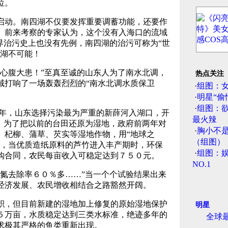
位。
动。南四湖不仅要发挥重要调蓄功能，还要作
。前来考察的专家认为，这个没有入海口的流域
界治污史上也没有先例，南四湖的治污可称为“世
四湖不可能！
心腹大患！”至真至诚的山东人为了南水北调，
热点关注
域打响了一场轰轰烈烈的“南水北调水质保卫
·
组图：
·
明星“偷
·
组图：
年，山东选择污染最为严重的新薛河入湖口，开
最火辣
试。为了把以前的台田还原为湿地，政府前两年对
·
胸小不
、杞柳、蒲草、芡实等湿地作物，用“地球之
（组图）
年，当优质造纸原料的芦竹进入丰产期时，环保
·
组图：娱
购合同，农民每亩收入可稳定达到７５０元。
NO.1
氮去除率６０％多……”当一个个试验结果出来
经济发展、农民增收相结合之路豁然开阔。
，但目前新建的湿地加上修复的原始湿地保护
明星
５万亩，水质稳定达到三类水标准，绝迹多年的
全球
求极其严格的鱼类重新出现。