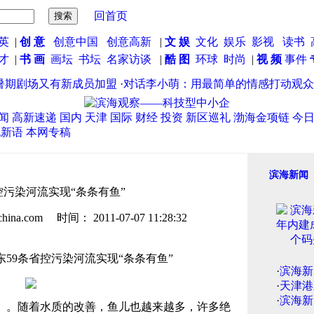
回首页
英
|
创 意
创意中国
创意高新
|
文 娱
文化
娱乐
影视
读书
英才
|
书 画
画坛
书坛
名家访谈
|
酷 图
环球
时尚
|
视 频
事件
剧场又有新成员加盟
·
对话李小萌：用最简单的情感打动观众
·
闻
高新速递
国内
天津
国际
财经
投资
新区巡礼
渤海金项链
今
说新语
本网专稿
滨海新闻
控污染河流实现“条条有鱼”
.com 时间： 2011-07-07 11:28:32
9条省控污染河流实现“条条有鱼”
·
滨海新
·
天津港
·
滨海新
）。随着水质的改善，鱼儿也越来越多，许多绝