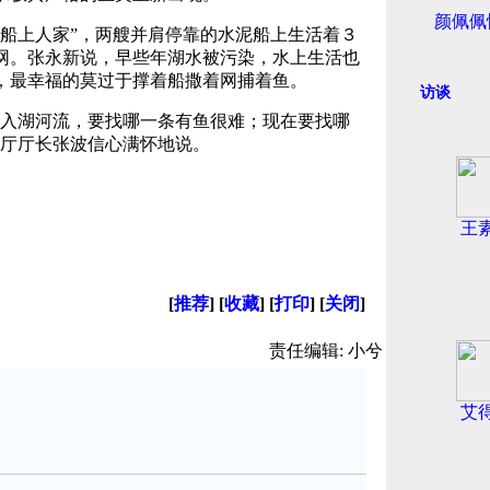
颜佩佩
船上人家”，两艘并肩停靠的水泥船上生活着３
网。张永新说，早些年湖水被污染，水上生活也
，最幸福的莫过于撑着船撒着网捕着鱼。
访谈
入湖河流，要找哪一条有鱼很难；现在要找哪
保厅厅长张波信心满怀地说。
王
[
推荐
] [
收藏
] [
打印
] [
关闭
]
责任编辑: 小兮
艾