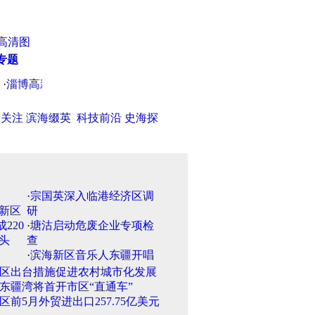
高清图
专题
淄博高新区贯彻落实全市政法系统"六小警务"会议精神
·
赵伟东主
日关注
滨海缀英
科技前沿
史海探
·
宗国英深入临港经济区调
研
·
塘沽启动危废企业专项检
查
·
滨海新区音乐人东疆开唱
区出台措施促进农村城市化发展
东疆湾将首开市区“直通车”
区前5月外贸进出口257.75亿美元