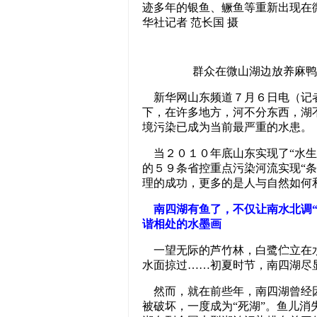
迹多年的银鱼、鳜鱼等重新出现在
华社记者 范长国 摄
群众在微山湖边放养麻鸭（
新华网山东频道７月６日电（记者
下，在许多地方，河不分东西，湖
境污染已成为当前最严重的水患。
当２０１０年底山东实现了“水生
的５９条省控重点污染河流实现“
理的成功，更多的是人与自然如何
南四湖有鱼了，不仅让南水北调“
谐相处的水墨画
一望无际的芦竹林，白鹭伫立在水
水面掠过……初夏时节，南四湖尽
然而，就在前些年，南四湖曾经因
被破坏，一度成为“死湖”。鱼儿