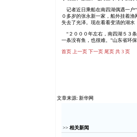
记者近日乘船在南四湖偶遇一户“
０多岁的张永新一家，船外挂着渔
失去了光泽。现在看看变清的湖水
“２０００年左右，南四湖５３条
一条没有鱼，也很难。”山东省环
首页
上一页
下一页
尾页
共 3 页
文章来源: 新华网
>>
相关新闻