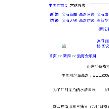
中国网首页
本站搜索
新 闻
滨海新闻
高新速递
滨海缀
访 谈
滨海人物
高新访谈
高新
·
新报暑期
滨海新
秘
图
首页
>>
新闻
>>
渤海金项链
山东59条省
中国网滨海高新：www.022china
为了江河湖泊的水清鱼跃——山东5
群众在微山湖里捕鱼（7月4日摄