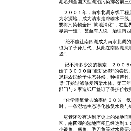
湖名列全国大型湖泊污染排名前三
２００１年，南水北调东线工程启
为水源地，成为清水走廊输水干线
要将污染物全部“就地消化”，在世
界第一难”。甚至有人说，治理南
“绝不能让南四湖成为南水北调的
也为了子孙后代，从此在南四湖流
战”。
记不清多少次的摸索，２００５
始了３０００亩“退耕还湿”的尝
退耕农民给予生态补偿，种植芦竹
肾”开始过滤修复污染水体。第三
部门与３家造纸厂签订了保护价收
“化学需氧量去除率约５０％，氨
时，一条湿地生态净化修复水质与
尽管还没有达到历史上的湿地面积
区，南四湖的湿地面积已经达到１
小银鱼、鳜鱼、毛刀鱼等对水质要