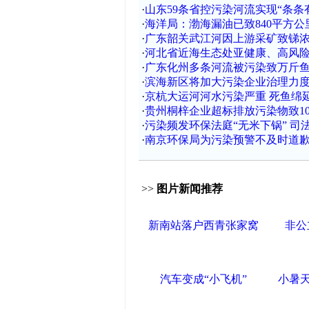
·
山东59条省控污染河流实现“条条
·
海洋局：渤海漏油已致840平方
·
广东韶关武江河因上游采矿致锑
·
河北省近海生态处亚健康、高风
·
广东化州多条河流被污染致万斤鱼
·
滨海新区将加大污染企业治理力
·
京杭大运河河水污染严重 死鱼绵
·
贵州桐梓企业超标排放污染物致1
·
污染频发环保法庭“无米下锅” 司
·
南京环保局为污染预警不及时道歉(
>>
图片新闻推荐
新南站落户西青张家窝
非公
汽车变成“小飞机”
小暑天