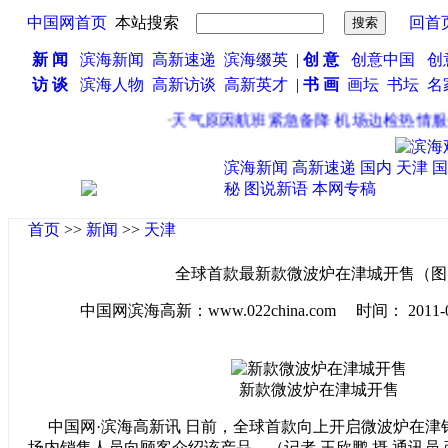
中国网首页
本站搜索
回首
新 闻
滨海新闻
高新速递
滨海缀英
|
创 意
创意中国
创
访 谈
滨海人物
高新访谈
高新英才
|
书 画
画坛
书坛
名
·
天气原因航班紧急备降 机场边检热情服
滨海新闻
高新速递
国内
天津
国
秘
图说新语
本网专稿
首页
>>
新闻
>>
天津
全球首款最新款微波炉在津城开售（图
中国网滨海高新：www.022china.com 时间： 2011-07-0
新款微波炉在津城开售
中国网·滨海高新讯 日前，全球首款向上开启微波炉在津
场内销售人员向顾客介绍该产品。（记者 王欣鹏 摄 通讯员