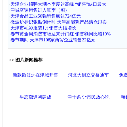
·
天津企业招聘大潮本季度达高峰 “销售”缺口最大
·
津城空调销售进入旺季（图）
·
天津食品工业50强销售额达724亿元
·
微波炉标识张贴倒计时 天津高能耗产品清仓甩卖
·
天津市毛衫服装1月销售大幅增长
·
春节黄金周消费市场迎来开门红 销售额同比增19%
·
春节期间 天津市108家商贸企业销售22亿元
>>
图片新闻推荐
新款微波炉在津城开售
河北大街立交桥通车
免
生态廊道初建成
津十条 让市民放心吃
曝