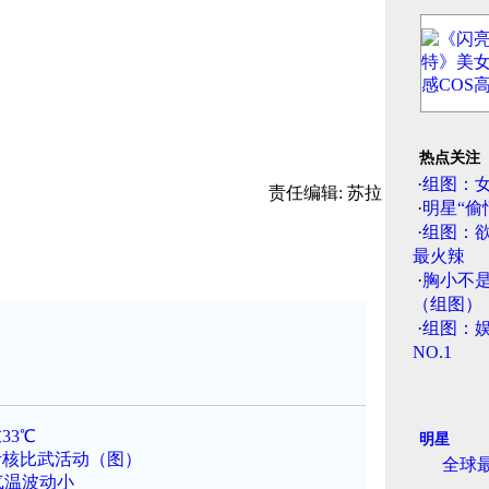
热点关注
·
组图：
责任编辑: 苏拉
·
明星“偷
·
组图：
最火辣
·
胸小不
（组图）
·
组图：娱
NO.1
33℃
明星
考核比武活动（图）
全球
气温波动小