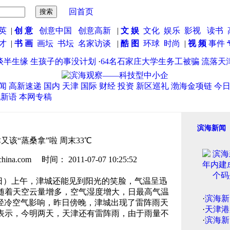
回首页
英
|
创 意
创意中国
创意高新
|
文 娱
文化
娱乐
影视
读书
英才
|
书 画
画坛
书坛
名家访谈
|
酷 图
环球
时尚
|
视 频
事件
生缘 生孩子的事没计划
·
64名石家庄大学生务工被骗 流落天津
闻
高新速递
国内
天津
国际
财经
投资
新区巡礼
渤海金项链
今
说新语
本网专稿
滨海新闻
又该“蒸桑拿”啦 周末33℃
.com 时间： 2011-07-07 10:25:52
6日）上午，津城还能见到阳光的笑脸，气温呈迅
随着天空云量增多，空气湿度增大，日最高气温
·
滨海新
路径冷空气影响，昨日傍晚，津城出现了雷阵雨天
·
天津港
表示，今明两天，天津还有雷阵雨，由于雨量不
·
滨海新