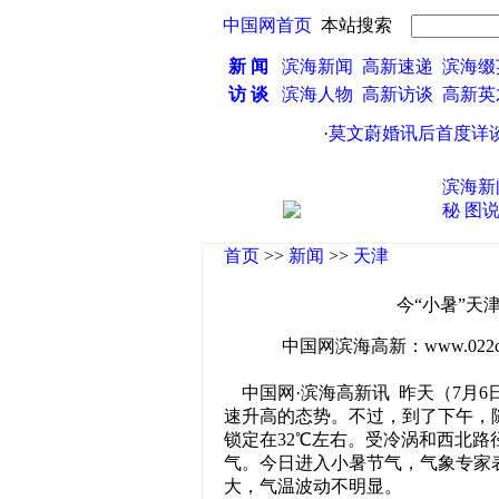
中国网首页
本站搜索
新 闻
滨海新闻
高新速递
滨海缀
访 谈
滨海人物
高新访谈
高新
·
莫文蔚婚讯后首度详谈半
滨海新
秘
图
首页
>>
新闻
>>
天津
今“小暑”天津
中国网滨海高新：www.022china
中国网·滨海高新讯 昨天（7月
速升高的态势。不过，到了下午，
锁定在32℃左右。受冷涡和西北
气。今日进入小暑节气，气象专家
大，气温波动不明显。