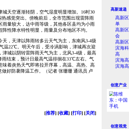
高新速递
城天空逐渐转阴，空气湿度明显增加。16时30
高新区
，闷热感觉突出。傍晚前后，全市范围出现雷阵雨
单
区雨量较大，达中雨等级，其他各区县均为小雨
高新区
程阵性降水特性明显，雨量及分布地区不均。
会
，天津以阵雨转多云天气为主，东南风3-4级
高新区
低气温22℃。明天午后，受冷涡影响，津城再次迎
滨海科
津城以阴转雷阵雨天气为主，北风3-4级，最高
高
末降雨结束，预计日最高气温徘徊在33℃左右。气
滨海高
意味着炎热天气即将拉开序幕，高温、高热、高
滨海高
意做好防暑降温工作。（记者 张珊珊 通讯员 卢
创意产业
[
推荐
] [
收藏
] [
打印
] [
关闭
]
创意视觉