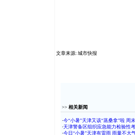
文章来源: 城市快报
>>
相关新闻
·
今“小暑”天津又该“蒸桑拿”啦 周末
·
天津警备区组织应急能力检验性
·
今日“小暑”天津有雷雨 雨量不大