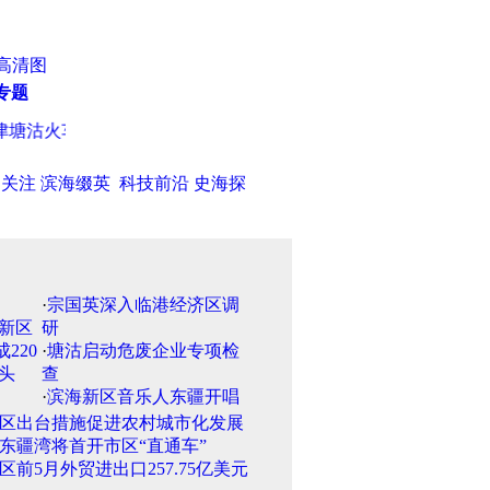
高清图
专题
塘沽火车站
·
成品油批发价一路狂跌 加油站零售不降价大赚
·
天津
日关注
滨海缀英
科技前沿
史海探
·
宗国英深入临港经济区调
研
·
塘沽启动危废企业专项检
查
·
滨海新区音乐人东疆开唱
区出台措施促进农村城市化发展
东疆湾将首开市区“直通车”
区前5月外贸进出口257.75亿美元