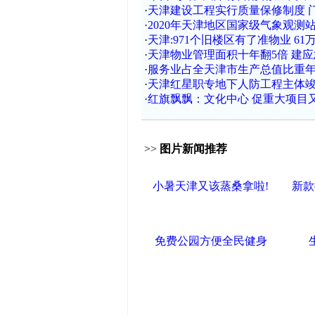
·
天津建设工程实行质量保修制度 
·
2020年天津地区国家级气象观测站
·
天津:971个旧楼区有了准物业 6
·
天津物业管理面积十年翻5倍 建应急
·
服务业占全天津市生产总值比重年
·
天津红星职专地下人防工程主体竣
·
红旗飘飘：文化中心 促重大项目
>>
图片新闻推荐
小暑天津又该蒸桑拿啦!
新款
免费公园方便全民健身