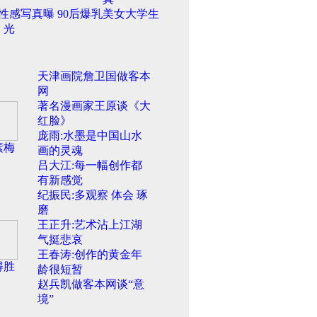
性感写真曝
90后爆乳美女大学生
光
天津画院詹卫国做客本
网
著名漫画家王原谈《大
红脸》
庞雨:水墨是中国山水
素梅
画的灵魂
吕大江:每一幅创作都
有新感觉
纪振民:多观察 体会 琢
磨
王正升:艺术沾上江湖
气挺悲哀
王春涛:创作的黄金年
得胜
龄很短暂
赵兵凯做客本网谈“意
境”