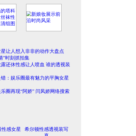
女星让人想入非非的动作大盘点
情”时刻抓拍集
欲露还休性感让人喷血 谁的透视装
是错：娱乐圈最有魅力的平胸女星
乐圈再现“阿娇” 闫凤娇网络搜索
最性感女星
希尔顿性感透视装写
真