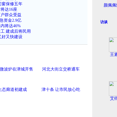
门窗保修五年
颜佩佩
将达16座
1万户群众受益
资金2.9亿
访谈
内将达46%
工 建成后将民用
又好又快建设
王
微波炉在津城开售
河北大街立交桥通车
生态廊道初建成
津十条 让市民放心吃
艾