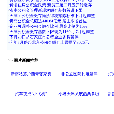
·
解读住房公积金政策 新员工第二月应开始缴存
·
济南公积金管理新规对缴存基数首设下限
·
天津：公积金缴存额所得税扣除标准下月起调整
·
青岛公积金总额达440.84亿元 居山东省首位
·
企业可调整公积金缴存比例 最高比例为15%
·
天津公积金缴存基数下限调为1160元 7月起调整
·
下月20日起石家庄市公积金业务将暂停
·
今年7月份起北京公积金缴存上限提至3026元
>>
图片新闻推荐
新南站落户西青张家窝
非公立医院扎堆进津
灯
汽车变成“小飞机”
小暑天津又该蒸桑拿啦!
新