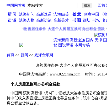
中国网首页
本站搜索
回首
新 闻
滨海新闻
高新速递
滨海缀英
|
创 意
创意中国
创
访 谈
滨海人物
高新访谈
高新英才
|
书 画
画坛
书坛
名
·
改善居住条件 大连个人房屋互换可办公积金贷款
·
电
滨海新闻
高新速递
国内
天津
国
秘
图说新语
本网专稿
首页
>>
新闻
>>
渤海金项链
改善居住条件 大连个人房屋互换可办公积
中国网滨海高新：www.022china.com 时间： 2011-07-0
个人房屋互换可办公积金贷款
中国网·滨海高新讯 7月6日，记者从大连市住房公积金管
持中低收入家庭通过房屋互换改善居住条件，该中心自7月
房公积金贷款业务。