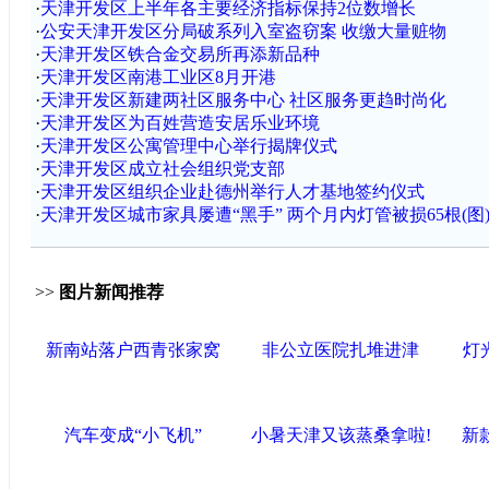
·
天津开发区上半年各主要经济指标保持2位数增长
·
公安天津开发区分局破系列入室盗窃案 收缴大量赃物
·
天津开发区铁合金交易所再添新品种
·
天津开发区南港工业区8月开港
·
天津开发区新建两社区服务中心 社区服务更趋时尚化
·
天津开发区为百姓营造安居乐业环境
·
天津开发区公寓管理中心举行揭牌仪式
·
天津开发区成立社会组织党支部
·
天津开发区组织企业赴德州举行人才基地签约仪式
·
天津开发区城市家具屡遭“黑手” 两个月内灯管被损65根(图
>>
图片新闻推荐
新南站落户西青张家窝
非公立医院扎堆进津
灯
汽车变成“小飞机”
小暑天津又该蒸桑拿啦!
新