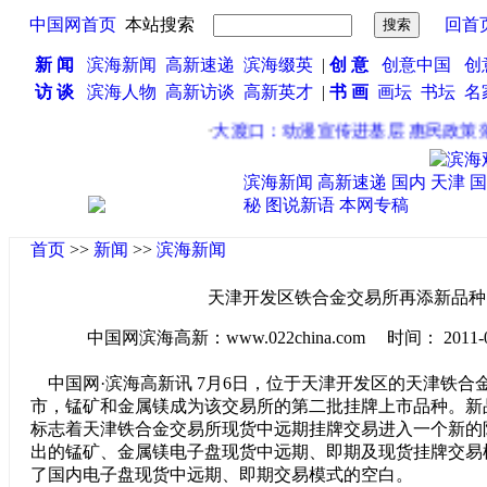
中国网首页
本站搜索
回首
新 闻
滨海新闻
高新速递
滨海缀英
|
创 意
创意中国
创
访 谈
滨海人物
高新访谈
高新英才
|
书 画
画坛
书坛
名
·
大渡口：动漫宣传进基层 惠民政策落
滨海新闻
高新速递
国内
天津
国
秘
图说新语
本网专稿
首页
>>
新闻
>>
滨海新闻
天津开发区铁合金交易所再添新品种
中国网滨海高新：www.022china.com 时间： 2011-07-0
中国网·滨海高新讯 7月6日，位于天津开发区的天津铁合
市，锰矿和金属镁成为该交易所的第二批挂牌上市品种。新
标志着天津铁合金交易所现货中远期挂牌交易进入一个新的
出的锰矿、金属镁电子盘现货中远期、即期及现货挂牌交易
了国内电子盘现货中远期、即期交易模式的空白。