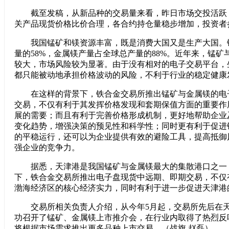
截至发稿，从新品种的交易量来看，昨日市场交投活跃
关产品现货价格比价合理，各合约持仓量稳步增加，投资者
我国锰矿和镁资源丰富，既是消费大国又是生产大国。
量的58%，金属镁产量占全球总产量的88%。近年来，锰矿
较大，市场风险较为显著。由于没有相对的电子交易平台，
都只能被动地承担价格波动的风险，不利于行业的稳定健康
在这样的背景下，铁合金交易所推出锰矿与金属镁的电
交易，不仅有利于其发挥价格发现和套期保值方面的重要作
展的需要；而且有利于完善价格形成机制，更好地帮助企业
变化趋势，增强决策的预见性和科学性；同时更有利于促进
的平稳运行，还可以为企业提供有效的避险工具，提高抵御
强企业的竞争力。
据悉，天津港是我国锰矿与金属镁最大的集散港口之一
下，铁合金交易所推出电子盘现货中远期、即期交易，不仅
渤海经济区的核心经济实力，同时有利于进一步促进天津港
交易所相关负责人介绍，从今年5月起，交易所先后在天
功召开了锰矿、金属镁上市推介会，在行业内取得了热烈反
将根据市场需求推出更多品种上市交易。（战旗 赵磊）