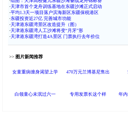
·
组图：天津高校健儿东疆沙滩备战龙舟锦标赛
·
天津市首个龙舟训练基地在东疆沙滩正式启动
·
平均1.3天一项目落户滨海新区东疆保税港区
·
东疆投资近27亿 完善城市功能
·
天津港东疆湾景区改造提升（图）
·
天津港东疆湾人工沙滩将变“月牙”形
·
天津港东疆湾打造4A景区 门票执行去年价位
>>
图片新闻推荐
女童重病缠身渴望上学
470万元兰博基尼售出
白领童心未泯过六一
专用发票长这个样
年内