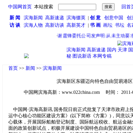
中国网首页
本站搜索
回首
新 闻
滨海新闻
高新速递
滨海缀英
|
创 意
创意中国
创
访 谈
滨海人物
高新访谈
高新英才
|
书 画
画坛
书坛
名
·
谢霆锋委托公司发声明:从未主动要求分
滨海新闻
高新速递
国内
天津
国
秘
图说新语
本网专稿
首页
>>
新闻
>>
滨海新闻
滨海新区东疆迈向特色自由贸易港区
中国网滨海高新：www.022china.com 时间： 2011-05-3
中国网·滨海高新讯 国务院日前正式批复了天津市政府上
运中心核心功能区建设方案》(以下简称《方案》)，同意以
心载体，开展国际船舶登记制度、国际航运税收、航运金融
面的政策创新试点，积极开展建设中国特色自由贸易港区的