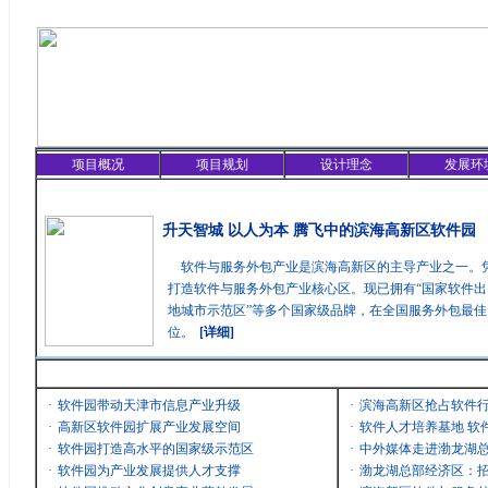
项目概况
项目规划
设计理念
发展环
精彩聚焦
升天智城 以人为本 腾飞中的滨海高新区软件园
软件与服务外包产业是滨海高新区的主导产业之一。
打造软件与服务外包产业核心区。现已拥有“国家软件出
地城市示范区”等多个国家级品牌，在全国服务外包最
位。
[详细]
最新消息
·
软件园带动天津市信息产业升级
·
滨海高新区抢占软件
·
高新区软件园扩展产业发展空间
·
软件人才培养基地 软
·
软件园打造高水平的国家级示范区
·
中外媒体走进渤龙湖
·
软件园为产业发展提供人才支撑
·
渤龙湖总部经济区：招