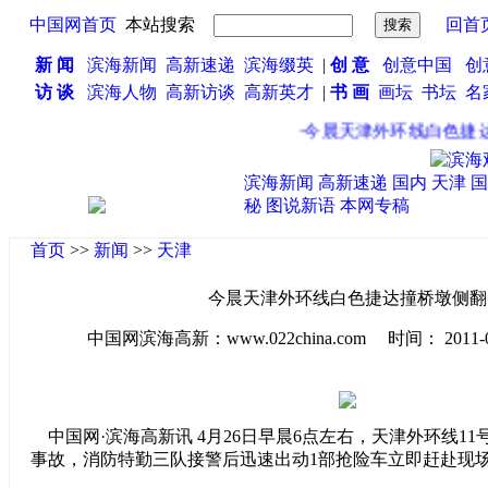
中国网首页
本站搜索
回首
新 闻
滨海新闻
高新速递
滨海缀英
|
创 意
创意中国
创
访 谈
滨海人物
高新访谈
高新英才
|
书 画
画坛
书坛
名
·
今晨天津外环线白色捷达
滨海新闻
高新速递
国内
天津
国
秘
图说新语
本网专稿
首页
>>
新闻
>>
天津
今晨天津外环线白色捷达撞桥墩侧翻
中国网滨海高新：www.022china.com 时间： 2011-04-2
中国网·滨海高新讯 4月26日早晨6点左右，天津外环线1
事故，消防特勤三队接警后迅速出动1部抢险车立即赶赴现