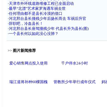
·
天津市外环线道路维修工程已全面启动
·
最早“北漂”艺术家罗海遇车祸去世
·
任何理由都不是县长冷漠的借口
·
河北邢台县长撞残少年后扬长而去 车祸后升官
·
辞职吧，冷血县长！
·
河北邢台县长座驾撞残少年 代县长升为县长(图)
·
一个县长何以如此没心没肺？
>>
图片新闻推荐
爱心销售网点投入使用
千户停水24小时
瑞江道将补种60棵国槐
管教所少年举行成年仪式
妈