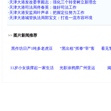
·
天津大港发改委李殿志：强化三个转变树立新理念
·
天津大港司法局佟春英：做好司法工作
·
天津大港安监局叶声卓：把握定位努力工作
·
天津大港城管执法局郭宝文：打造一流市容环境
>>
图片新闻推荐
黑作坊日产1吨多老虎豆
“黑出租”挥拳“宰”客
看见
11岁小女孩撑起一家生活
光影涂鸦撑广州亚运
揭
中国政府网
|
中国网
|
人民网
|
新华网
|
央视网
|
国际在线
|
中国
闻
|
中国创新网