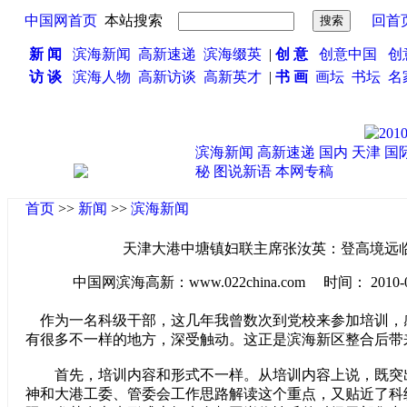
中国网首页
本站搜索
回首
新 闻
滨海新闻
高新速递
滨海缀英
|
创 意
创意中国
创
访 谈
滨海人物
高新访谈
高新英才
|
书 画
画坛
书坛
名
滨海新闻
高新速递
国内
天津
国
秘
图说新语
本网专稿
首页
>>
新闻
>>
滨海新闻
天津大港中塘镇妇联主席张汝英：登高境远
中国网滨海高新：www.022china.com 时间： 2010-04-0
作为一名科级干部，这几年我曾数次到党校来参加培训，
有很多不一样的地方，深受触动。这正是滨海新区整合后带
首先，培训内容和形式不一样。从培训内容上说，既突
神和大港工委、管委会工作思路解读这个重点，又贴近了科