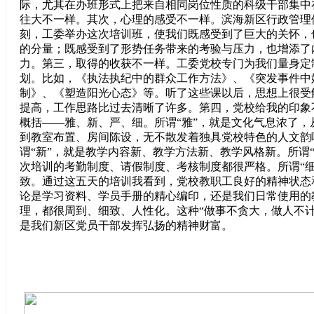
际，尤其在办班形式上把来自相同岗位性质的科级干部集中
往大不一样。其次，心理的感受不一样。滨海新区行政管理
刻，工委举办这次培训班，使我们既感受到了巨大的关怀，
的分量；既感受到了形势任务带来的考验与压力，也增添了
力。第三，取得的收获不一样。工委党校专门为我们量身定
划。比如，《执法执纪中的群众工作方法》、《突发事件中
制》、《塑造阳光心态》等。听了这些课以后，思想上很受
提高，工作思路比过去清晰了许多。第四，党校给我的印象
概括——雅、新、严、细。所谓“雅”，就是文化气息浓了，
到教室布置、房间陈设，无不散发着独具党校特色的人文韵
谓“新”，就是教学内容新、教学方法新、教学风格新。所谓
次培训的考勤制度、请假制度、考核制度都很严格。所谓“细
致。通过这五天的培训我看到，党校教职工良好的精神状态
论是学习资料、学员手册的精心编印，还是我们日常使用的
理，都很周到、细致、人性化。这种“做事不贪大，做人不计
是我们新区党员干部发挥弘扬的精神财富。