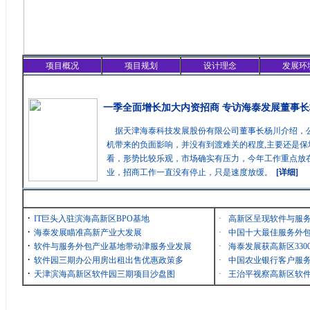
项目概况
项目规划
设计理念
发展环
精彩聚焦
一季全面增长加大内资招商 专访海泰发展董事长
据天津海泰科技发展股份有限公司董事长杨川介绍，
机带来的负面影响，并没有到渡难关的程度,主要还是保
看，形势比较乐观，市场确实有压力，今年工作重点放在
业，招商工作一直没有停止，只是速度放缓。
[详细]
最新消息
·
IT巨头入驻滨海高新区BPO基地
·
高新区呈现软件与服
·
海泰发展瞄准高新产业大发展
·
中国十大最佳服务外包
·
软件与服务外包产业基地带动津服务业发展
·
海泰发展获高新区33
·
软件园三期办公用房出租出售优惠政策多
·
中国农业银行客户服务
·
天津滨海高新区软件园三期项目沙盘图
·
王治平视察高新区软