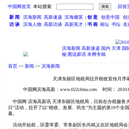
中国网首页
本站搜索
回首
新 闻
滨海新闻
高新速递
滨海缀英
|
创 意
创意中国
创
访 谈
滨海人物
高新访谈
高新英才
|
书 画
画坛
书坛
名
滨海新闻
高新速递
国内
天津
国
秘
图说新语
本网专稿
首页
>>
新闻
>>
滨海新闻
天津东丽区地税局拉开税收宣传月序
中国网滨海高新：www.022china.com 时间： 2010-04-0
中国网·滨海高新讯 天津东丽区地税局，日前在办税服务大
日”活动，拉开了以“税收、发展、民生”为主题的第19个全
幕。
活动开始前，区委常委、常务副区长尚斌义在区地税局会