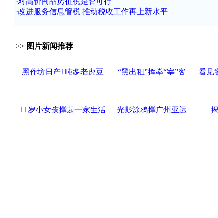
·
对高价商品房征税是否可行
·
改进服务信息管税 推动税收工作再上新水平
>>
图片新闻推荐
黑作坊日产1吨多老虎豆
“黑出租”挥拳“宰”客
看见
11岁小女孩撑起一家生活
光影涂鸦撑广州亚运
揭
中国政府网
|
中国网
|
人民网
|
新华网
|
央视网
|
国际在线
|
中国
闻
|
中国创新网
海泰控股集团
|
BPO基地
|
海泰投资担保
|
力神电池
|
赛象科