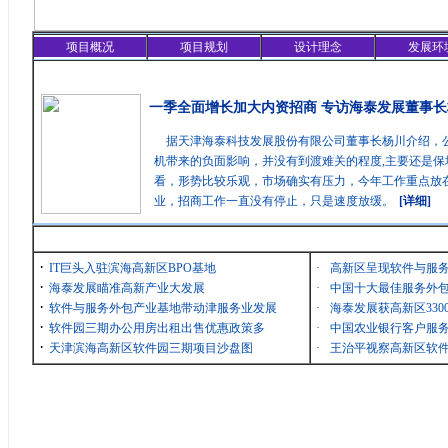
项目概况
项目规划
设计理念
发展环
精彩聚焦
一季全面增长加大内资招商 专访海泰发展董事长
据天津海泰科技发展股份有限公司董事长杨川介绍，
机带来的负面影响，并没有到渡难关的程度,主要还是保
看，形势比较乐观，市场确实有压力，今年工作重点放在
业，招商工作一直没有停止，只是速度放缓。
[详细]
最新消息
·
IT巨头入驻滨海高新区BPO基地
·
高新区呈现软件与服
·
海泰发展瞄准高新产业大发展
·
中国十大最佳服务外包
·
软件与服务外包产业基地带动津服务业发展
·
海泰发展获高新区33
·
软件园三期办公用房出租出售优惠政策多
·
中国农业银行客户服务
·
天津滨海高新区软件园三期项目沙盘图
·
王治平视察高新区软