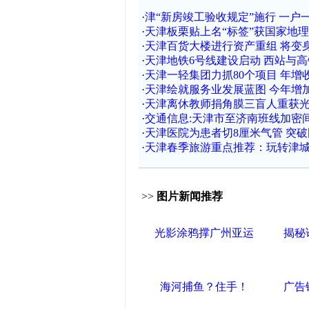
·
津“新房竣工验收规定”施行 一户
·
天津板栗贴上名“标签”获国家地
·
天津百货大楼进行资产重组 将变
·
天津地铁6号线建设启动 西站与
·
天津一轻集团力抓80个项目 年增
·
天津绘就服务业发展蓝图 今年增加
·
天津离休教师捐角膜三盲人重获
·
交通信息:天津市至济南班线加密
·
天津医院为患者切8厘米气管 突破
·
天津春季旅游重点推荐：玩转津城
>>
图片新闻推荐
光影涂鸦撑广州亚运
揭秘
海河捕鱼？住手！
广告