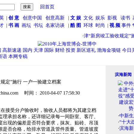
回首页
英
|
创 意
创意中国
创意高新
|
文 娱
文化
娱乐
影视
读书
英才
|
书 画
画坛
书坛
名家访谈
|
酷 图
环球
时尚
|
视 频
事件
·
津“新房竣工验收规定”施
闻
高新速递
国内
天津
国际
财经
投资
新区巡礼
渤海金项链
今日
新语
本网专稿
滨海新闻
规定”施行 一户一验建立档案
.com 时间： 2010-04-07 17:58:30
在接受分户验收时，验收人员都将为其建立档
·
中新生
监理承担名称，还详细记录每一间卧室、客厅、
·
“十大
度出现的偏差是否符合要求，抹灰、贴砖、吊顶
·
滨海新
隙是否合格，给排水管道及管件质量、管道坡度