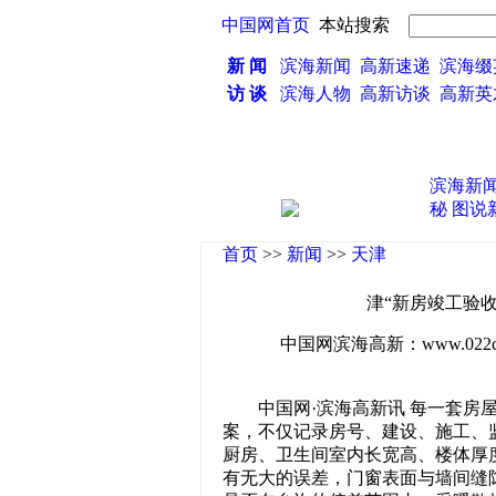
中国网首页
本站搜索
新 闻
滨海新闻
高新速递
滨海缀
访 谈
滨海人物
高新访谈
高新
滨海新
秘
图说
首页
>>
新闻
>>
天津
津“新房竣工验收
中国网滨海高新：www.022china
中国网·滨海高新讯 每一套房屋
案，不仅记录房号、建设、施工、
厨房、卫生间室内长宽高、楼体厚
有无大的误差，门窗表面与墙间缝