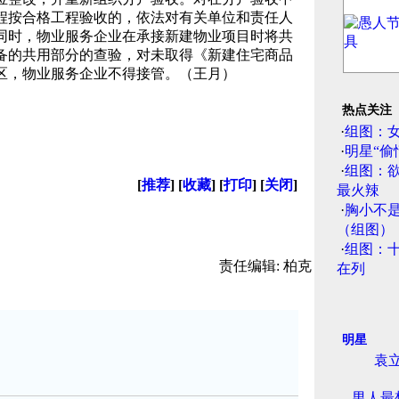
程按合格工程验收的，依法对有关单位和责任人
同时，物业服务企业在承接新建物业项目时将共
备的共用部分的查验，对未取得《新建住宅商品
区，物业服务企业不得接管。（王月）
热点关注
·
组图：
·
明星“偷
·
组图：
[
推荐
] [
收藏
] [
打印
] [
关闭
]
最火辣
·
胸小不
（组图）
·
组图：
责任编辑: 柏克
在列
明星
袁立
男人最