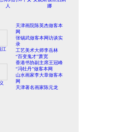
人
娜
天津画院陈英杰做客本
网
张锡武做客本网访谈实
录
福江
工艺美术大师李岳林
“百变鬼才”萧宽
香港书协副主席王冠峰
“冯牡丹”做客本网
山水画家李大章做客本
网
义
天津著名画家陈元龙