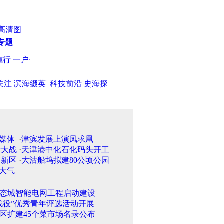
高清图
专题
行 一户一验建立档案
·
天津东丽区环保局启动污染源普查动态更新
关注
滨海缀英
科技前沿
史海探
·
津滨发展上演凤求凰
·
天津港中化石化码头开工
·
大沽船坞拟建80公顷公园
态城智能电网工程启动建设
战役”优秀青年评选活动开展
区扩建45个菜市场名录公布