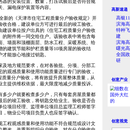
热器的安装位置、数量，打压试验后是否符合规
关、漏电保护装置等内容。
高新速递
高银1
全新的《天津市住宅工程质量分户验收规定》开
滨海高
验收合格，建设单位方可进行最后的竣工验收。
特种飞
由建设单位按户出具的《住宅工程质量分户验收
建
》的附件将一同交给住户。该验收表中将包含每
滨海高
面、墙面和顶棚面层、防水工程、采暖系统、给
曙光高
增的建筑节能和护栏质量等10项房屋的验收结
全国政
户才能放心地接过钥匙。
研
及地方规范要求，在对各验批、分项、分部工
宅的观感质量和使用功能质量进行专门的验收，
工程质量分户验收，将有效提升房屋整体质量，从
创意产业
业主提供维权依据，最大限度地减少质量投诉。
多少户就要检查多少户，只有每套房屋质量都
最后的竣工验收，将钥匙交给业主。验收是否合
单位项目经理、监理单位项目总监理工程师签字
目，物业公司项目负责人也应签字确认。
创意视觉
工程观感质量和使用功能不符合规范或设计文
位整改，并重新组织分户验收。对在分户验收中