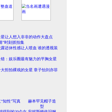
女星让人想入非非的动作大盘点
情”时刻抓拍集
欲露还休性感让人喷血 谁的透视装
是错：娱乐圈最有魅力的平胸女星
十大拒拍裸戏的女星 章子怡刘亦菲
“知性”写真
赫本罕见帽子造
型
想得到的30个女
安妮斯顿依旧婀