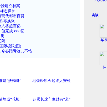
一验建立档案
理标志保护
访谈
身现代都市百货
高铁零换乘
收入将超百亿
值完成3880亿
光明
牟
间隔
国际极限(图)
 今春踏青这儿不错
薛
谁是“妖娆哥”
地铁轻轨今起逐人安检
铺墙成“花脸”
超员长途车生财有“道”