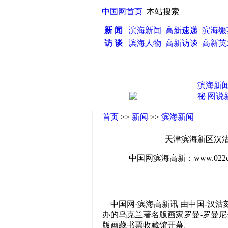
中国网首页
本站搜索
新 闻
滨海新闻
高新速递
滨海缀
访 谈
滨海人物
高新访谈
高新
滨海新
秘
图说
首页
>>
新闻
>>
滨海新闻
天津滨海新区汉
中国网滨海高新：www.022china
中国网·滨海高新讯 由中国-汉
办的乌克兰著名版画家罗曼-罗曼
版画藏书票收藏馆开幕。