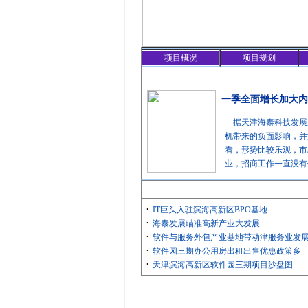
项目概况
项目规划
精彩聚焦
一季全面增长加大内
据天津海泰科技发展
机带来的负面影响，并
看，形势比较乐观，市
业，招商工作一直没有
最新消息
·
IT巨头入驻滨海高新区BPO基地
·
海泰发展瞄准高新产业大发展
·
软件与服务外包产业基地带动津服务业发
·
软件园三期办公用房出租出售优惠政策多
·
天津滨海高新区软件园三期项目沙盘图