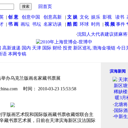
回首页
英
|
创 意
创意中国
创意高新
|
文 娱
文化
娱乐
影视
读书
英才
|
书 画
画坛
书坛
名家访谈
|
酷 图
环球
时尚
|
视 频
事件
·
沈阳人大代表建议搓麻将实
闻
高新速递
国内
天津
国际
财经
投资
新区巡礼
渤海金项链
今日
新语
本网专稿
滨海新闻
沽举办乌克兰版画名家藏书票展
.com 时间： 2010-03-23 15:53:58
·
北塘将
·
国际酒
沽刻字版画艺术院和国际版画藏书票收藏馆联合主
·
中新生
尼辛藏书票艺术展，日前在天津滨海新区汉沽国际