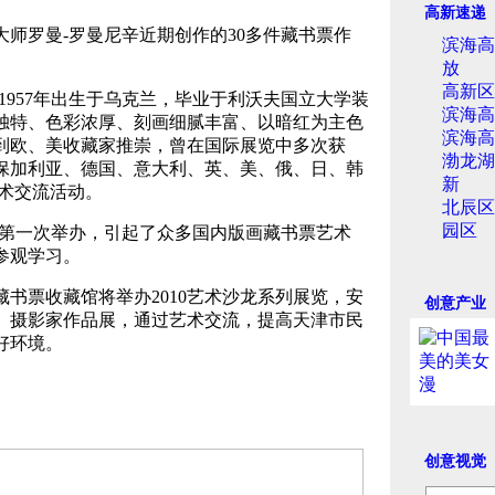
高新速递
师罗曼-罗曼尼辛近期创作的30多件藏书票作
滨海高
放
高新区
957年出生于乌克兰，毕业于利沃夫国立大学装
滨海高
独特、色彩浓厚、刻画细腻丰富、以暗红为主色
滨海高
到欧、美收藏家推崇，曾在国际展览中多次获
渤龙湖
保加利亚、德国、意大利、英、美、俄、日、韩
新
艺术交流活动。
北辰区
园区
第一次举办，引起了众多国内版画藏书票艺术
参观学习。
书票收藏馆将举办2010艺术沙龙系列展览，安
创意产业
、摄影家作品展，通过艺术交流，提高天津市民
良好环境。
创意视觉