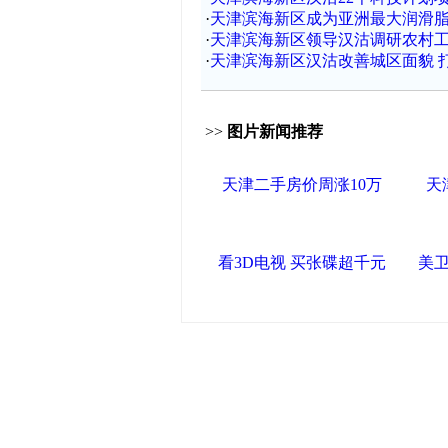
·
天津滨海新区成为亚洲最大润滑脂
·
天津滨海新区领导汉沽调研农村工
·
天津滨海新区汉沽改善城区面貌 
>>
图片新闻推荐
天津二手房价周涨10万
天
看3D电视 买张碟超千元
美
中国政府网
|
中国网
|
人民网
|
新华网
闻
|
中国创新网