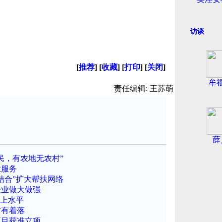
访谈
[
推荐
] [
收藏
] [
打印
] [
关闭
]
牟
责任编辑: 王苏萌
薛
民，有农地无农村”
业服务
结合”扩大帮扶网络
企业做大做强
团上水平
才有着落
项目获准立项