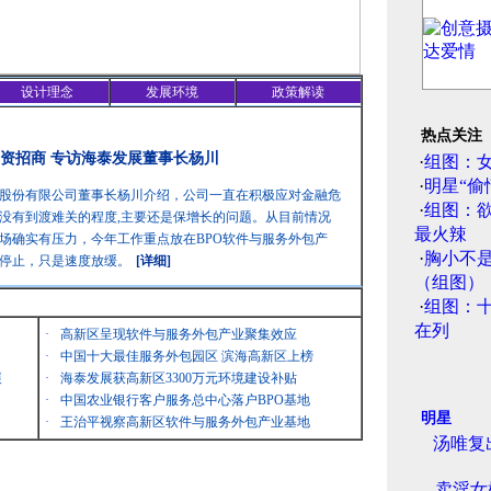
设计理念
发展环境
政策解读
热点关注
资招商 专访海泰发展董事长杨川
·
组图：
·
明星“偷
股份有限公司董事长杨川介绍，公司一直在积极应对金融危
·
组图：
没有到渡难关的程度,主要还是保增长的问题。从目前情况
最火辣
场确实有压力，今年工作重点放在BPO软件与服务外包产
·
胸小不
停止，只是速度放缓。
[详细]
（组图）
·
组图：
在列
·
高新区呈现软件与服务外包产业聚集效应
·
中国十大最佳服务外包园区 滨海高新区上榜
展
·
海泰发展获高新区3300万元环境建设补贴
·
中国农业银行客户服务总中心落户BPO基地
明星
·
王治平视察高新区软件与服务外包产业基地
汤唯复
卖淫女