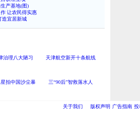
生产基地(图)
作 让农民得实惠
打造宜居新城
津治理八大陋习
天津航空新开十条航线
卫星拍中国沙尘暴
三“90后”智救落水人
关于我们
版权声明
广告指南
投
导航中国
|
央视网
|
国际在线
|
中国日报
|
中国经济网
|
中国台湾网
|
中新网
|
联盟高新区