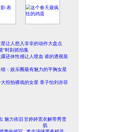
女星让人想入非非的动作大盘点
情”时刻抓拍集
欲露还休性感让人喷血 谁的透视装
是错：娱乐圈最有魅力的平胸女星
十大拒拍裸戏的女星 章子怡刘亦菲
出 魅力依旧
甘婷婷宽衣解带秀雪
肌
模萧依婷写
李念演绎黑夜精灵