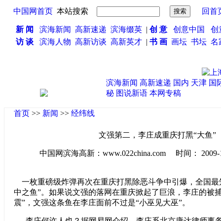
中国网首页
本站搜索
回首
新 闻
滨海新闻
高新速递
滨海缀英
|
创 意
创意中国
创
访 谈
滨海人物
高新访谈
高新英才
|
书 画
画坛
书坛
名
滨海新闻
高新速递
国内
天津
国
秘
图说新语
本网专稿
首页
>>
新闻
>>
经纬线
文强第二，李庄成重庆打黑“大鱼”
中国网滨海高新：www.022china.com 时间： 2009-12-1
一枚重磅级炸弹再次在重庆打黑除恶斗争中引爆，全国最
中之鱼”。如果说文强的落网在重庆掀起了巨浪，李庄的被捕
震”，文强这条鱼在李庄面前不过是“小巫见大巫”。
李庄何许人也？据网易网介绍，李庄系北京康达律师事务