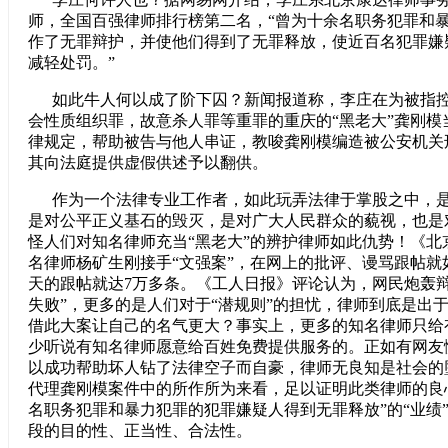
师，全国百强律师排行榜第二名，“曾为十余名职务犯罪和
作了无罪辩护，并使他们得到了无罪释放，使近百名犯罪嫌
减轻处罚。”
如此牛人何以成了阶下囚？新闻报道称，李庄在为被指控
会性质组织罪，故意杀人罪等重罪的重庆的“黑老大”龚刚模
律规定，帮助被告与他人串证，教唆龚刚模编造被公安机关
其向法庭提供虚假供述予以翻供。
作为一个法律专业工作者，如此玩弄法律于掌股之中，是
是对公平正义基石的毁灭，是对广大人民群众的藐视，也是
怪人们对知名律师充当“黑老大”的辨护律师如此仇势！《北
名律师杨矿生刚接手“文强案”，在网上的批评、谩骂跟帖就
天的跟帖就达7万多条。《工人日报》评论认为，网民炮轰辩
失败”，更多的是人们对于“潜规则”的担忧，律师到底是出
借此大案让自己的名气更大？事实上，更多的知名律师只给
少听说有知名律师愿意给百姓免费提供服务的。正如有网友
以成功帮助坏人钻了法律空子而自豪，律师无良知是社会的
代理龚刚模案件中的所作所为来看，足以证明此类律师的良
名职务犯罪和暴力犯罪的犯罪嫌疑人得到无罪释放”的“业绩
段的目的性、正当性、合法性。