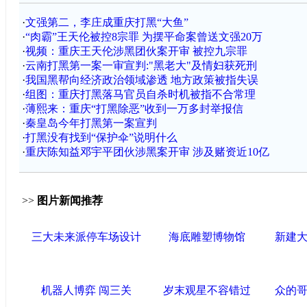
·
文强第二，李庄成重庆打黑“大鱼”
·
“肉霸”王天伦被控8宗罪 为摆平命案曾送文强20万
·
视频：重庆王天伦涉黑团伙案开审 被控九宗罪
·
云南打黑第一案一审宣判:"黑老大"及情妇获死刑
·
我国黑帮向经济政治领域渗透 地方政策被指失误
·
组图：重庆打黑落马官员自杀时机被指不合常理
·
薄熙来：重庆“打黑除恶”收到一万多封举报信
·
秦皇岛今年打黑第一案宣判
·
打黑没有找到“保护伞”说明什么
·
重庆陈知益邓宇平团伙涉黑案开审 涉及赌资近10亿
>>
图片新闻推荐
三大未来派停车场设计
海底雕塑博物馆
新建
机器人博弈 闯三关
岁末观星不容错过
众的