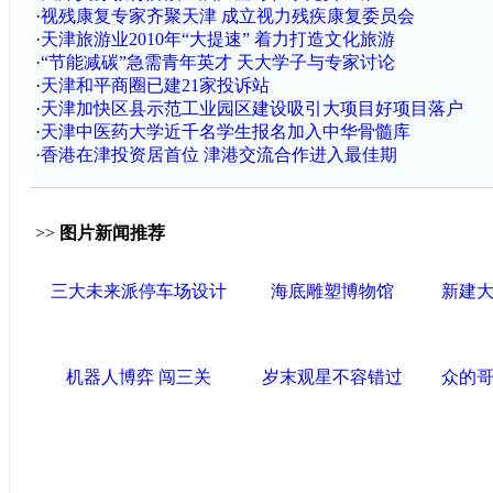
·
视残康复专家齐聚天津 成立视力残疾康复委员会
·
天津旅游业2010年“大提速” 着力打造文化旅游
·
“节能减碳”急需青年英才 天大学子与专家讨论
·
天津和平商圈已建21家投诉站
·
天津加快区县示范工业园区建设吸引大项目好项目落户
·
天津中医药大学近千名学生报名加入中华骨髓库
·
香港在津投资居首位 津港交流合作进入最佳期
>>
图片新闻推荐
三大未来派停车场设计
海底雕塑博物馆
新建
机器人博弈 闯三关
岁末观星不容错过
众的