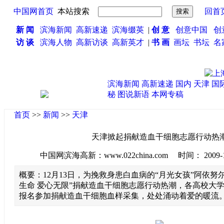
中国网首页
本站搜索
回首
新 闻
滨海新闻
高新速递
滨海缀英
|
创 意
创意中国
创
访 谈
滨海人物
高新访谈
高新英才
|
书 画
画坛
书坛
名
滨海新闻
高新速递
国内
天津
国
秘
图说新语
本网专稿
首页
>>
新闻
>>
天津
天津掀起捐献造血干细胞志愿行动热
中国网滨海高新：www.022china.com 时间： 2009-12-1
概要：12月13日，为挽救身患白血病的“月光女孩”阿依努
生命 爱心无限”捐献造血干细胞志愿行动热潮，各高校大
报名参加捐献造血干细胞血样采集，处处涌动着爱的暖流