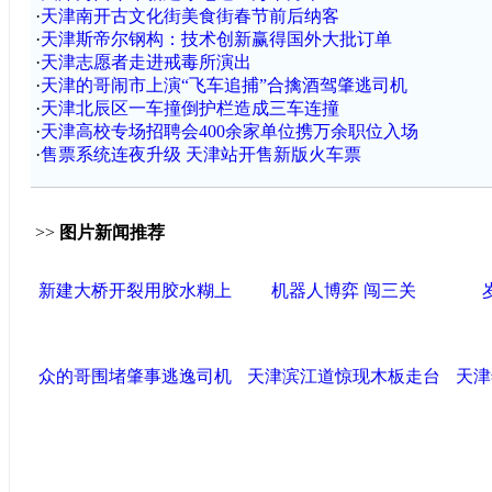
·
天津南开古文化街美食街春节前后纳客
·
天津斯帝尔钢构：技术创新赢得国外大批订单
·
天津志愿者走进戒毒所演出
·
天津的哥闹市上演“飞车追捕”合擒酒驾肇逃司机
·
天津北辰区一车撞倒护栏造成三车连撞
·
天津高校专场招聘会400余家单位携万余职位入场
·
售票系统连夜升级 天津站开售新版火车票
>>
图片新闻推荐
新建大桥开裂用胶水糊上
机器人博弈 闯三关
众的哥围堵肇事逃逸司机
天津滨江道惊现木板走台
天津