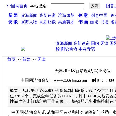
中国网首页
本站搜索
回首
新 闻
滨海新闻
高新速递
滨海缀英
|
创 意
创意中国
创
访 谈
滨海人物
高新访谈
高新英才
|
书 画
画坛
书坛
名
滨海新闻
高新速递
国内
天津
国
秘
图说新语
本网专稿
首页
>>
新闻
>>
天津
天津和平区新增近4万就业岗位
中国网滨海高新：www.022china.com 时间： 2009-12-1
概要：从和平区劳动和社会保障部门获悉，截至今年11月
位37814个，完成全年任务的114.6%，其中34146人被
性岗位等比较稳定的工作岗位上，城镇登记失业率控制在3
中国网·滨海高新讯 从和平区劳动和社会保障部门获悉，截