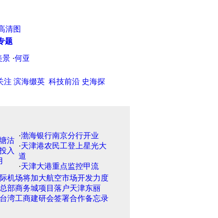
高清图
专题
景
·
何亚非:中国自主减排行动无附加条件也不容谈判
·
是否接管海利
关注
滨海缀英
科技前沿
史海探
·
渤海银行南京分行开业
·
天津港农民工登上星光大
道
·
天津大港重点监控甲流
际机场将加大航空市场开发力度
总部商务城项目落户天津东丽
台湾工商建研会签署合作备忘录