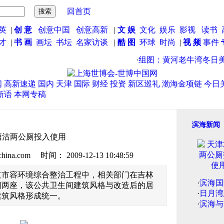
回首页
英
|
创 意
创意中国
创意高新
|
文 娱
文化
娱乐
影视
读书
英才
|
书 画
画坛
书坛
名家访谈
|
酷 图
环球
时尚
|
视 频
事件
·
组图：黄河老牛湾冬日美
闻
高新速递
国内
天津
国际
财经
投资
新区巡礼
渤海金项链
今日
新语
本网专稿
滨海新闻
塘沽两公厕投入使用
.com 时间： 2009-12-13 10:48:59
道市容环境综合整治工程中，相关部门在吉林
·
滨海国
间两座，该公共卫生间建筑风格与改造后的居
·
日月湾
建筑风格形成统一。
·
滨海与