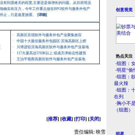
没有到渡难关的程度,主要还是保增长的问题。从目前情况
场确实有压力，今年工作重点放在BPO软件与服务外包产
创意视觉
停止，只是速度放缓。
[详细]
·
高新区呈现软件与服务外包产业聚集效应
·
中国十大最佳服务外包园区 滨海高新区上榜
展
·
川博进驻滨海高新区软件与服务外包产业基地
·
117大厦高达570米以上 或成天津标志性建筑
热点关注
·
王治平视察高新区软件与服务外包产业基地
·
组图：
·
明星“偷
·
组图：
最火辣
·
组图：
在列
·
胸小不
（组图）
[
推荐
] [
收藏
] [
打印
] [
关闭
]
责任编辑: 映雪
明星