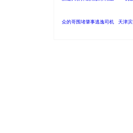
众的哥围堵肇事逃逸司机
天津滨
中国政府网
|
中国网
|
人民网
|
新华
中国共产党新闻
|
中国人权
|
学习
心
联盟滨海
天津滨海新区官方网站
|
泰达在线
塘沽政务网
|
大港区信息网
|
海泰
友情链接
天津政务网
|
天津科技网
|
北方网
|
津警务网
|
天津法院网
|
天津市质量技术监督信息网
|
Chin
网
|
新塘沽论坛
|
彩虹音乐网