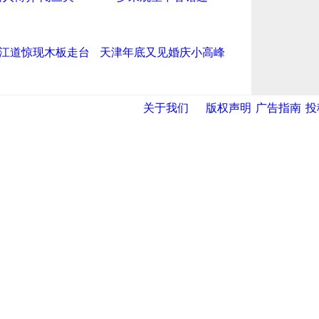
江道惊现木板走台
天津年底又见婚庆小高峰
关于我们
版权声明
广告指南
投
导航中国
网
|
央视网
|
国际在线
|
中国日报网
|
中国经济网
|
中青网
|
中国台
时报
|
中国法院网
|
北青网
|
中国知识
|
中华新闻传媒网
|
金融界
|
|
滨海新闻网 |
天津开发区投资网
|
天津港保税区
|
开发区贸促网
|
投资担保
|
滨海新区参观考察网
|
塘沽在线
|
东丽在线
|
大港在线
|
天津网
|
今晚报
|
新华网天津频道
|
天视网
|
中国天津人事信息网
aJoy
|
天津文化信息网
|
上海工业综合开发区
|
创意中国产业研究