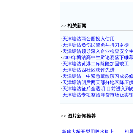
>>
相关新闻
·
天津塘沽两公厕投入使用
·
天津塘沽负伤民警勇斗持刀歹徒
·
天津塘沽领导深入企业检查安全
·
2009年塘沽高中生辩论赛落下帷
·
天津塘沽黄港二库除险加固竣工
·
天津塘沽四社区获评先进
·
天津塘沽一中紧急疏散演习成必
·
天津塘沽明后两天部分地区降压
·
天津塘沽征兵全透明 目前进入到
·
天津塘沽专项整治洋货市场贩卖
>>
图片新闻推荐
新建大桥开裂用胶水糊上
机