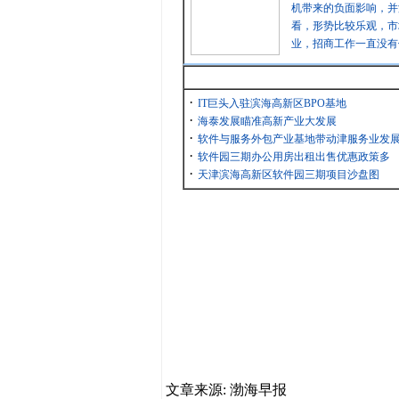
机带来的负面影响，并
看，形势比较乐观，市
业，招商工作一直没有
最新消息
·
IT巨头入驻滨海高新区BPO基地
·
海泰发展瞄准高新产业大发展
·
软件与服务外包产业基地带动津服务业发
·
软件园三期办公用房出租出售优惠政策多
·
天津滨海高新区软件园三期项目沙盘图
文章来源: 渤海早报