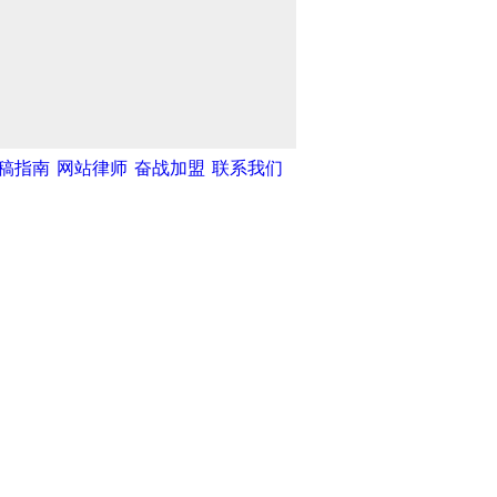
稿指南
网站律师
奋战加盟
联系我们
湾网
|
中新网
|
中国广播网
|
光明网
|
中国创新网
|
违法和不良信息举报中
天津滨海人才网
|
海洋高新人才网
|
汉沽政务网
|
天津开发区贸促网
|
天津创业网
|
天津创意产业网
|
天
院
|
天津文化艺术网
|
天津统计信息