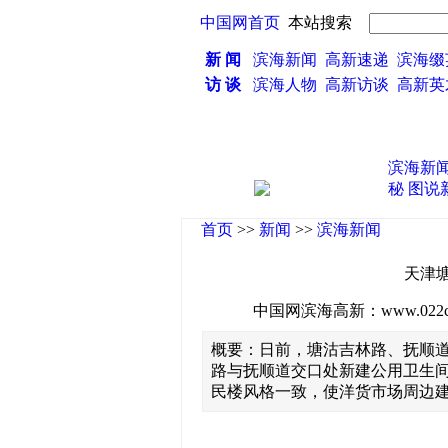
中国网首页
本站搜索
新 闻
滨海新闻
高新速递
滨海缀
访 谈
滨海人物
高新访谈
高新
滨海新
秘
图说
首页
>>
新闻
>>
滨海新闻
天津
中国网滨海高新：www.022china
概要：日前，塘沽吉林路、抚顺
路与抚顺道交口处新建公用卫生
民楼风格一致，使洋货市场周边