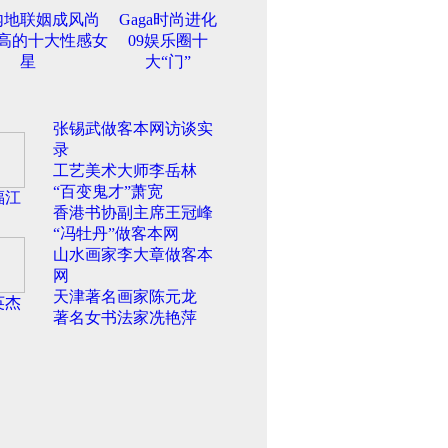
内地联姻成风尚
Gaga时尚进化
高的十大性感女
09娱乐圈十
星
大“门”
张锡武做客本网访谈实
录
工艺美术大师李岳林
“百变鬼才”萧宽
福江
香港书协副主席王冠峰
“冯牡丹”做客本网
山水画家李大章做客本
网
天津著名画家陈元龙
英杰
著名女书法家冼艳萍