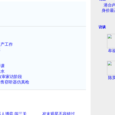
港台
身价最
访谈
生产工作
幕
牟
修课
供水
政审家访阶段
陈
销售窃听器仿真枪
器人博弈 闯三关
岁末观星不容错过