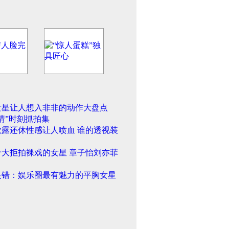
女星让人想入非非的动作大盘点
情”时刻抓拍集
欲露还休性感让人喷血 谁的透视装
十大拒拍裸戏的女星 章子怡刘亦菲
是错：娱乐圈最有魅力的平胸女星