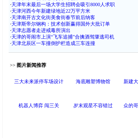
·
天津年末最后一场大学生招聘会吸引8000人求职
·
天津河西今年新建绿地近22万平方米
·
天津南开古文化街美食街春节前后纳客
·
天津斯帝尔钢构：技术创新赢得国外大批订单
·
天津志愿者走进戒毒所演出
·
天津的哥闹市上演“飞车追捕”合擒酒驾肇逃司机
·
天津北辰区一车撞倒护栏造成三车连撞
>>
图片新闻推荐
三大未来派停车场设计
海底雕塑博物馆
新建
机器人博弈 闯三关
岁末观星不容错过
众的