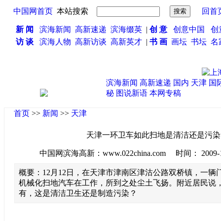
中国网首页
本站搜索
回首
新 闻
滨海新闻
高新速递
滨海缀英
|
创 意
创意中国
创
访 谈
滨海人物
高新访谈
高新英才
|
书 画
画坛
书坛
名
滨海新闻
高新速递
国内
天津
国
秘
图说新语
本网专稿
首页
>>
新闻
>>
天津
天津一环卫车如此扫地是清洁还是污染
中国网滨海高新：www.022china.com 时间： 2009-12-1
概要：12月12日，在天津市津南区津沽公路双桥镇，一辆
机械化扫地汽车在工作，所到之处尘土飞扬。附近居民说
有，这是清洁卫生还是制造污染？