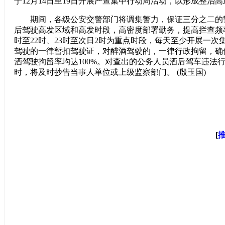
于12月14日至19日开展严查集中行动周活动，以形成整治
期间，各级公安交警部门将调集警力，保证三分之二的
后驾驶高发区域和高发时段，高密度部署勤务，提高拦查频率，
时至22时、23时至次日2时为重点时段，每天至少开展一次
驾驶的一律暂扣驾驶证，对醉酒驾驶的，一律行政拘留，确
酒驾驶拘留率均达100%。对查出的公务人员酒后驾车违法
时，将及时抄告当事人单位或上级监察部门。 (殷玉国)
[