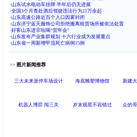
·
山东试水电动车挂牌 半年后仍无进展
·
全国3个月查处酒后驾驶违法行为21万余起
·
山东高速公路近百个入口因雾封闭
·
山东济宁蓝天服饰公司拒绝搬离租赁场所被依法处置
·
好客山东进京吆喝“贺年会”
·
山东发布产业集群规划 十六行业成为发展重点
·
山东省一周新增甲流死亡病例15例
>>
图片新闻推荐
三大未来派停车场设计
海底雕塑博物馆
新建
机器人博弈 闯三关
岁末观星不容错过
众的