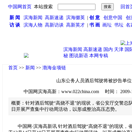
中国网首页
本站搜索
回首
新 闻
滨海新闻
高新速递
滨海缀英
|
创 意
创意中国
创
访 谈
滨海人物
高新访谈
高新英才
|
书 画
画坛
书坛
名
滨海新闻
高新速递
国内
天津
国
秘
图说新语
本网专稿
首页
>>
新闻
>>
渤海金项链
山东公务人员酒后驾驶将被抄告单位
中国网滨海高新：www.022china.com 时间： 2009-12-1
概要：针对酒后驾驶“高烧不退”的现状，省公安厅交警总队决
日开展严查集中行动周活动，以形成整治高压态势。
中国网·滨海高新讯 针对酒后驾驶“高烧不退”的现状，