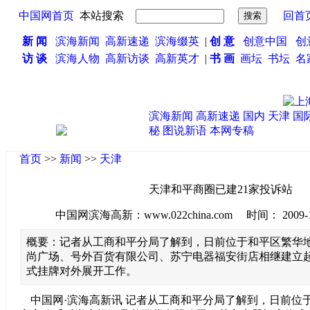
中国网首页
本站搜索
回首
新 闻
滨海新闻
高新速递
滨海缀英
|
创 意
创意中国
创
访 谈
滨海人物
高新访谈
高新英才
|
书 画
画坛
书坛
名
滨海新闻
高新速递
国内
天津
国
秘
图说新语
本网专稿
首页
>>
新闻
>>
天津
天津和平商圈已建21家投诉站
中国网滨海高新：www.022china.com 时间： 2009-12-1
概要：记者从工商和平分局了解到，日前位于和平区繁华地
尚广场、号外百货有限公司、苏宁电器福安街店相继建立
式挂牌对外展开工作。
中国网·滨海高新讯 记者从工商和平分局了解到，日前位