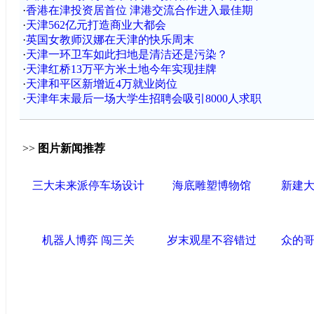
·
香港在津投资居首位 津港交流合作进入最佳期
·
天津562亿元打造商业大都会
·
英国女教师汉娜在天津的快乐周末
·
天津一环卫车如此扫地是清洁还是污染？
·
天津红桥13万平方米土地今年实现挂牌
·
天津和平区新增近4万就业岗位
·
天津年末最后一场大学生招聘会吸引8000人求职
>>
图片新闻推荐
三大未来派停车场设计
海底雕塑博物馆
新建
机器人博弈 闯三关
岁末观星不容错过
众的