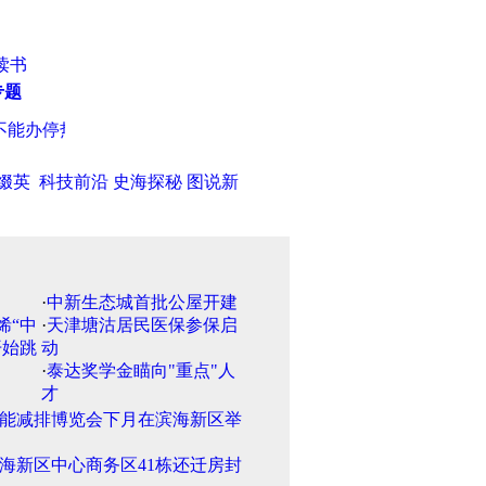
读书
专题
能办停热
·
天津残疾人专场招聘和就业咨询服务活动周下周开幕
·
缀英
科技前沿
史海探秘
图说新
·
中新生态城首批公屋开建
·
天津塘沽居民医保参保启
动
·
泰达奖学金瞄向"重点"人
才
能减排博览会下月在滨海新区举
海新区中心商务区41栋还迁房封