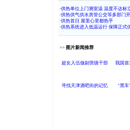
·
供热单位上门测室温 温度不达标
·
供热供气供水房管公交等多部门
·
供热首日 屋里心里都热乎
·
供热系统进入低温运行 保障正式
>>
图片新闻推荐
超女入伍做副营级干部
我国首
寻找天津酒吧街的记忆
"黑