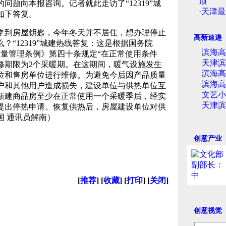
顶
题向本报咨询。记者就此走访了“12319”城
·
天津最
如下答复。
到房屋钥匙，今年冬天并不居住，想办理停止
高新速递
“12319”城建热线答复：这是根据国务院
滨海高
程质量管理条例》第四十条规定“在正常使用条件
天津滨
修期限为2个采暖期。在这期间，暖气设施发生
滨海高
位和售房单位进行维修。为避免今后因产品质量
滨海高
户和其他用户造成损失，建设单位与供热单位互
文艺小
新建商品房至少在正常使用一个采暖季后，经实
天津滨
提出停热申请。恢复供热后，房屋建设单位对供
国 通讯员解南）
创意产业
[
推荐
] [
收藏
] [
打印
] [
关闭
]
创意视觉