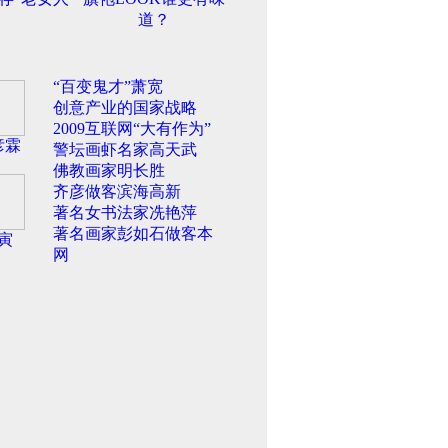
道？
“百变鬼才”萧宽
创意产业的国家战略
2009互联网“大有作为”
彦霖
警坛画虾名家高天武
佛教画家明长胜
齐彦做客滨海高新
著名女书法家冼艳萍
著名画家彭如石做客本
寅
网