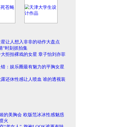
女星让人想入非非的动作大盘点
情”时刻抓拍集
十大拒拍裸戏的女星 章子怡刘亦菲
是错：娱乐圈最有魅力的平胸女星
欲露还休性感让人喷血 谁的透视装
姬的美胸会
欧版范冰冰性感魅惑
喷火
存“老女人”
旗袍LOOK谁更有味