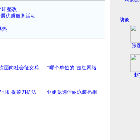
立即整改
开展优质服务活动
访谈
供热
张
次面向社会征女兵
“哪个单位的”走红网络
赵
车"司机提菜刀抗法
亚姐竞选佳丽泳装亮相