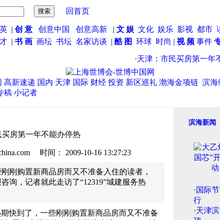
回首页
英
|
创 意
创意中国
创意高新
|
文 娱
文化
娱乐
影视
都市
英才
|
书 画
画坛
书坛
名家访谈
|
酷 图
环球
时尚
|
视 频
事件
·
天津：市民买房第一年不
闻
高新速递
国内
天津
国际
财经
投资
新区巡礼
渤海金项链
滨海
专稿
小记者
滨海新闻
民买房第一年不能办停热
.com 时间： 2009-10-16 13:27:23
些刚刚购置新商品房而又不准备入住的读者，
询，记者就此走访了“12319”城建服务热
·
国际节
行
·
天津滨
期快到了，一些刚刚购置新商品房而又不准备