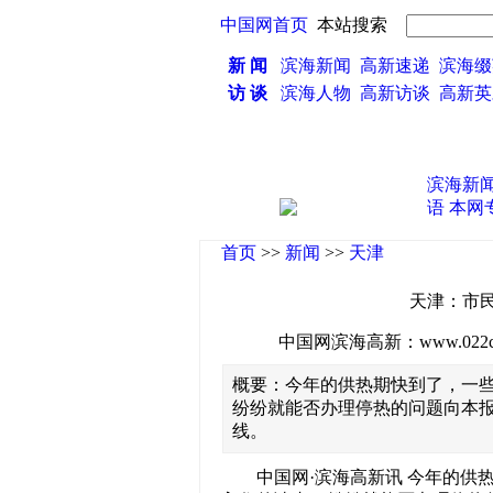
中国网首页
本站搜索
新 闻
滨海新闻
高新速递
滨海缀
访 谈
滨海人物
高新访谈
高新
滨海新
语
本网
首页
>>
新闻
>>
天津
天津：市
中国网滨海高新：www.022china
概要：今年的供热期快到了，一
纷纷就能否办理停热的问题向本报咨
线。
中国网·滨海高新讯 今年的供热