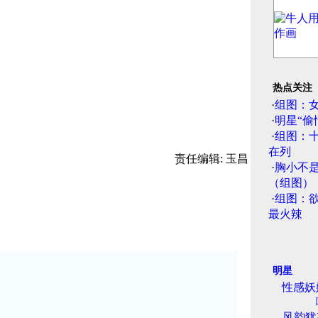
热点关注
·
组图：
·
明星“偷
·
组图：
在列
责任编辑: 玉昌
·
胸小不
（组图）
·
组图：
最火辣
明星
性感妖
风韵犹