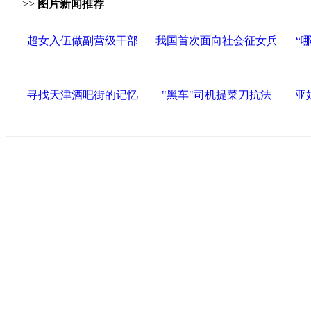
>>
图片新闻推荐
超女入伍做副营级干部
我国首次面向社会征女兵
“
寻找天津酒吧街的记忆
"黑车"司机提菜刀抗法
亚
中国政府网
|
中国网
|
人民网
|
新华网
|
央视网
|
国际在线
|
中
中国共产党新闻
|
中国人权
|
学习时报
|
中国法院网
|
北青网
|
联盟滨海
天津滨海新区官方网站
|
泰达在线
|
滨海新闻网 |
天津开发区
塘沽政务网
|
大港区信息网
|
海泰投资担保
|
滨海新区参观考
友情链接
天津政务网
|
天津科技网
|
北方网
|
天津网
|
今晚报
|
新华网
津警务网
|
天津法院网