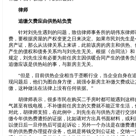
律师
追缴欠费应由供热站负责
针对刘先生遇到的问题，致信律师事务所的胡伟东律师
费，要根据房屋的产权变更之日来决定。如果市民刘先生是今
房产证，那么从法律关系上来讲，此前该房的房主和供热、
产生的债权和债务关系均与刘先生无关。根据《合同法》和
规定，刘先生没有必要为前任房主因供暖合同产生的债务负
追缴应该是供热站的事，与新房主无关。
“但是，目前供热企业相当于垄断行业，当企业自身在追
现问题后，他们为图自身方便，就强令新房主补缴欠费或让
缴，这种做法在法律上没有任何依据。”
胡律师表示，很多市民在购买二手房时都可能遇到这样
气甚至有线电视，不补缴前任房主的欠费就不能正常生活，
对此，胡律师支招，在此例中，刘先生在与供热方进行交涉
缴今年供热费遭拒的证据，比如请对方出具书面材料，或利
以便日后一旦停热后可提起诉讼；另外一个办法是在缴费遭
年的供热费办理提存业务，也就是将钱交到公证处，交纳一