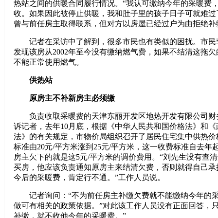
热站之间的供暖合同履行情况。“我认可缴纳今年的采暖费
收。如果因此被停止供暖，我和肚子里的孩子日子可就难过
曾与前任房主取得联系，但对方以房屋已经过户为由拒绝补
记者在采访中了解到，很多市民也有类似的困扰。市民
发现该房从2002年至今没有缴纳燃气费，如果不结清这拖欠的
不能正常使用燃气。
供热站
原房主不补新房主必须缴
负责收取采暖费的天津东丽开发区地热开发有限公司财
诉记者，去年10月底，根据《中华人民共和国价格法》和《
法》的有关规定，市物价局组织召开了居民住宅集中供热价
标准由20元/平方米涨到25元/平方米，这一收费标准自去
房主欠下的就是这5元/平方米的调价费用。“刘先生没有查
买房，他应该负责通知原房主来结清欠费，否则就得自己承
今后的采暖费，肯定行不通。”工作人员说。
记者询问：“不为前任房主补缴欠费就不能缴纳今年的采
做可有相关的政策依据。”对此该工作人员没有正面回答，只
补缴，就不收他今年的采暖费。”