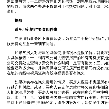
通知供热方，一旦供热方停止为其供热，刘先生就有理由提
的权益。而这两个办法不仅是对于供热类问题，对于煤、水
通用。
提醒
避免“后遗症”要查四件事
立德律师事务所卜璇律师说，为避免二手房“后遗症”，
候要特别注意一些细节问题。
如果买房人对房屋的具体使用情况不是很了解，就要在
去具体核查：一、到煤气公司去查该房产的所有者有没有拖
公司交费处去查询水费交到什么时间，是否有拖欠；三、如
检查还剩多少电，并询问供电公司该房产使用期间有没有拖
在地的有线电视局查询有线电视费是否有拖欠。
如果确实存在拖欠费用的情况，买房人应要求房屋所有
行过户和付款。或者，买房人在支付房款时将欠费直接扣除
人拒绝清理欠费，买房人可放弃购买，或在购房合同中注明
煤、水、电、气、物业费等欠费一概由卖方自行承担。买卖
当对上述问题进行明确约定，避免纠纷发生，即使发生纠纷