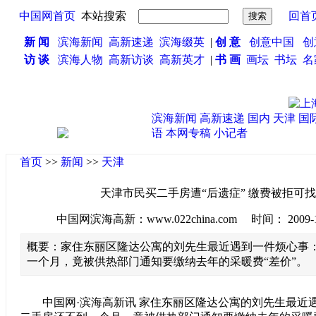
中国网首页
本站搜索
回首
新 闻
滨海新闻
高新速递
滨海缀英
|
创 意
创意中国
创
访 谈
滨海人物
高新访谈
高新英才
|
书 画
画坛
书坛
名
滨海新闻
高新速递
国内
天津
国
语
本网专稿
小记者
首页
>>
新闻
>>
天津
天津市民买二手房遭“后遗症” 缴费被拒可
中国网滨海高新：www.022china.com 时间： 2009-10-1
概要：家住东丽区隆达公寓的刘先生最近遇到一件烦心事
一个月，竟被供热部门通知要缴纳去年的采暖费“差价”。
中国网·滨海高新讯 家住东丽区隆达公寓的刘先生最近