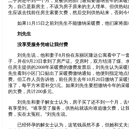
二手房还不到一个月，竟被供热部门通知要缴纳去年的采暖费
为，自己是新房主，不该为房子原来的主人埋单。但供热站
生应该去找前任房主索要欠费，然后交到供热站来，否则今
如果11月15日之前刘先生不能缴纳采暖费，他们家将面
刘先生
没享受服务凭啥让我付费
刘先生说，他和妻子8月份在东丽区隆达公寓看中了一套
子，并在9月23日拿到了房产证。交房时，双方结清了煤、
任房主提供的2008年采暖费的缴费发票后，刘先生认为采
先生看到小区门口贴出了采暖费缴纳通知，他便到指定地点
费。但工作人员告诉他，前任房主去年10月20日缴纳了采
涨了，每平方米需补交5元。如果刘先生要想缴纳今年的采
的欠费，共计200多元。
刘先生和妻子解女士认为，房子买了还不到一个月，去
有享受到。“谁享受了服务，供热站就该向谁追缴欠费，让
费，实在太冤枉。”刘先生说。
已经怀孕的解女士认为，这笔钱虽然不多，但她和丈夫