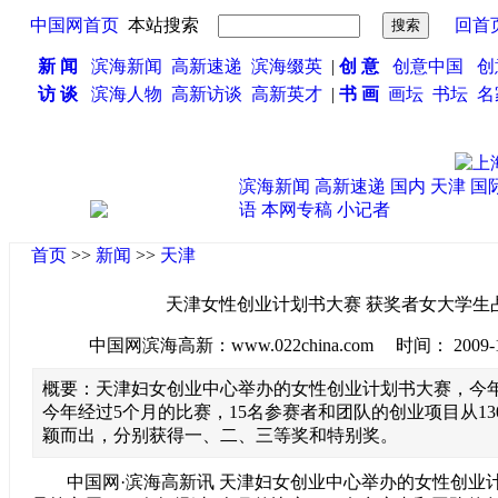
中国网首页
本站搜索
回首
新 闻
滨海新闻
高新速递
滨海缀英
|
创 意
创意中国
创
访 谈
滨海人物
高新访谈
高新英才
|
书 画
画坛
书坛
名
滨海新闻
高新速递
国内
天津
国
语
本网专稿
小记者
首页
>>
新闻
>>
天津
天津女性创业计划书大赛 获奖者女大学生
中国网滨海高新：www.022china.com 时间： 2009-10-1
概要：天津妇女创业中心举办的女性创业计划书大赛，今
今年经过5个月的比赛，15名参赛者和团队的创业项目从1
颖而出，分别获得一、二、三等奖和特别奖。
中国网·滨海高新讯 天津妇女创业中心举办的女性创业