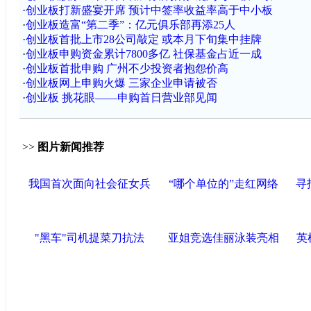
·
创业板打新盛宴开席 预计中签率收益率高于中小板
·
创业板造富“第二季”：亿元俱乐部再添25人
·
创业板首批上市28公司敲定 或本月下旬集中挂牌
·
创业板申购资金累计7800多亿 社保基金占近一成
·
创业板首批申购 广州不少投资者抱怨价高
·
创业板网上申购火爆 三家企业申请被否
·
创业板 挑花眼——申购首日营业部见闻
>>
图片新闻推荐
我国首次面向社会征女兵
“哪个单位的”走红网络
寻
"黑车"司机提菜刀抗法
亚姐竞选佳丽泳装亮相
英