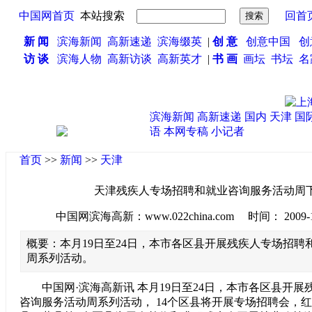
中国网首页
本站搜索
回首
新 闻
滨海新闻
高新速递
滨海缀英
|
创 意
创意中国
创
访 谈
滨海人物
高新访谈
高新英才
|
书 画
画坛
书坛
名
滨海新闻
高新速递
国内
天津
国
语
本网专稿
小记者
首页
>>
新闻
>>
天津
天津残疾人专场招聘和就业咨询服务活动周
中国网滨海高新：www.022china.com 时间： 2009-10-1
概要：本月19日至24日，本市各区县开展残疾人专场招聘
周系列活动。
中国网·滨海高新讯 本月19日至24日，本市各区县开展
咨询服务活动周系列活动， 14个区县将开展专场招聘会，