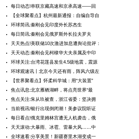
每日动态!串联京藏高速和京承高速——回
【全球聚看点】杭州最新通报：自编自导自
环球简讯:秦刚会见印度外长苏杰生
每日简讯:秦刚会见俄罗斯外长拉夫罗夫
天天热点!美联储10次激进加息遭舆论批评：
天天动态:秦刚会见柯棣华大夫亲属及中印
环球关注:台湾花莲县发生4.5级地震，震源
环球观速讯丨北京今天还有雨，阵风六级左
【世界聚看点】怀柔科学城：用“大装置”
焦点讯息:北京雁栖湖畔，将点亮世界“最
焦点关注:朱从玖被查，浙江省委：坚决拥
当前视讯!银行出现倒闭潮！美参议院听证
每日看点!俄克里姆林宫遭无人机袭击，俄
天天滚动:大暴雨、冰雹、雷暴大风……中
全球速看:分享美景！新疆赛里木湖变成一