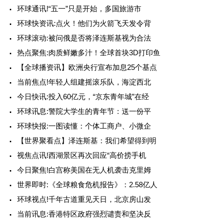
环球通讯!“五一”只是开始，多国旅游市
环球快资讯:点火！他们为火箭飞天发令背
环球滚动:被问俄是否将泽连斯基视为合法
热点聚焦:肉质鲜嫩多汁！全球首块3D打印鱼
【全球播资讯】欧洲央行宣布加息25个基点
当前焦点!年轻人组建摇滚乐队，海淀西北
今日快讯:投入60亿元，“京东青年城”在经
环球讯息:警院大学生的青年节：送一份平
环球快报:一图读懂：个体工商户、小微企
【世界聚看点】泽连斯基：我们希望得到明
视焦点讯!西湖景区再次回应“高价捞手机
今日聚焦!白宫称美国在无人机袭击克里姆
世界即时:《全球粮食危机报告》：2.58亿人
环球视点!千年古道重见天日，北京房山发
当前讯息:香港特区政府强烈谴责和坚决反