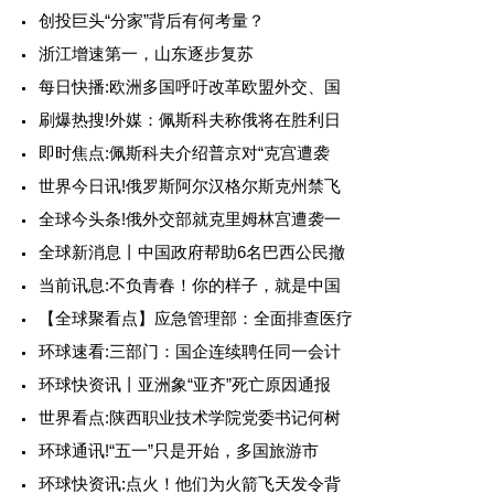
创投巨头“分家”背后有何考量？
浙江增速第一，山东逐步复苏
每日快播:欧洲多国呼吁改革欧盟外交、国
刷爆热搜!外媒：佩斯科夫称俄将在胜利日
即时焦点:佩斯科夫介绍普京对“克宫遭袭
世界今日讯!俄罗斯阿尔汉格尔斯克州禁飞
全球今头条!俄外交部就克里姆林宫遭袭一
全球新消息丨中国政府帮助6名巴西公民撤
当前讯息:不负青春！你的样子，就是中国
【全球聚看点】应急管理部：全面排查医疗
环球速看:三部门：国企连续聘任同一会计
环球快资讯丨亚洲象“亚齐”死亡原因通报
世界看点:陕西职业技术学院党委书记何树
环球通讯!“五一”只是开始，多国旅游市
环球快资讯:点火！他们为火箭飞天发令背