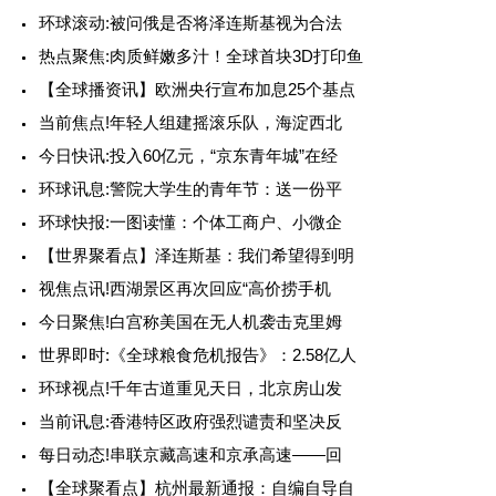
环球滚动:被问俄是否将泽连斯基视为合法
热点聚焦:肉质鲜嫩多汁！全球首块3D打印鱼
【全球播资讯】欧洲央行宣布加息25个基点
当前焦点!年轻人组建摇滚乐队，海淀西北
今日快讯:投入60亿元，“京东青年城”在经
环球讯息:警院大学生的青年节：送一份平
环球快报:一图读懂：个体工商户、小微企
【世界聚看点】泽连斯基：我们希望得到明
视焦点讯!西湖景区再次回应“高价捞手机
今日聚焦!白宫称美国在无人机袭击克里姆
世界即时:《全球粮食危机报告》：2.58亿人
环球视点!千年古道重见天日，北京房山发
当前讯息:香港特区政府强烈谴责和坚决反
每日动态!串联京藏高速和京承高速——回
【全球聚看点】杭州最新通报：自编自导自