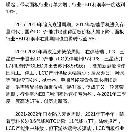
崛起，带动面板行业订单大增，行业EBIT利润率一度达到
13%。
2017-2019年陷入衰退周期。2017年智能手机进入存
量时代，国产LCD产能井喷使得面板价格大幅下降，面板
行业EBIT利润率在此期间也由盈转亏至-5%。
2019-2021年再次迎来繁荣周期。在供给端，LG、三
星进一步退出LCD产能（LG关停坡州P7和P8，三星汤井
L7和L8转产OLED并出售苏州8.5代线），叠加新冠疫情使
国内工厂停工，LCD产能供应大幅减少；居家办公、网课
等“宅经济”兴起，显示器、电脑等终端设备需求持续走
高，供需错配导致面板价格一路升高，促成了又一轮繁荣
周期，行业平均EBIT利润率迅速扭亏为盈，在2021年二季
度一度高达17%，创历史新高。
2021-2022年再次陷入衰退周期。2021年下半年，随
着惠科长沙8.6代线和TCL深圳11代线（T7）陆续投产，
LCD产能集中释放，但下游终端需求骤减，LCD面板行业