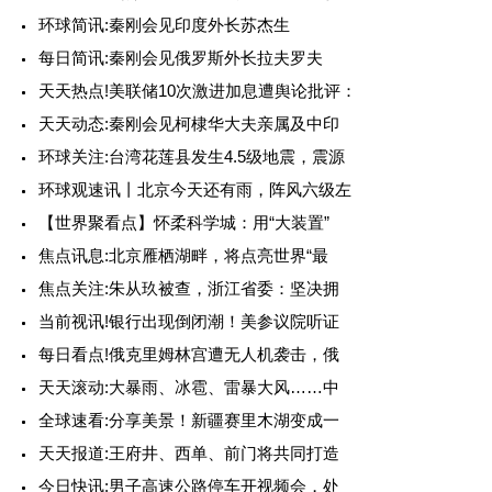
环球简讯:秦刚会见印度外长苏杰生
每日简讯:秦刚会见俄罗斯外长拉夫罗夫
天天热点!美联储10次激进加息遭舆论批评：
天天动态:秦刚会见柯棣华大夫亲属及中印
环球关注:台湾花莲县发生4.5级地震，震源
环球观速讯丨北京今天还有雨，阵风六级左
【世界聚看点】怀柔科学城：用“大装置”
焦点讯息:北京雁栖湖畔，将点亮世界“最
焦点关注:朱从玖被查，浙江省委：坚决拥
当前视讯!银行出现倒闭潮！美参议院听证
每日看点!俄克里姆林宫遭无人机袭击，俄
天天滚动:大暴雨、冰雹、雷暴大风……中
全球速看:分享美景！新疆赛里木湖变成一
天天报道:王府井、西单、前门将共同打造
今日快讯:男子高速公路停车开视频会，处