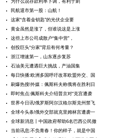
为什么说存款利率下调，有利于刺
民航退市第一股：山航！
这家“含着金钥匙”的光伏企业要
黄金虽然是涨了，但谁说这是上涨
这些上市公司成散户“集中营”，
创投巨头“分家”背后有何考量？
浙江增速第一，山东逐步复苏
石油美元遭遇巨大挑战，产油国集
每日快播:欧洲多国呼吁改革欧盟外交、国
刷爆热搜!外媒：佩斯科夫称俄将在胜利日
即时焦点:佩斯科夫介绍普京对“克宫遭袭
世界今日讯!俄罗斯阿尔汉格尔斯克州禁飞
全球今头条!俄外交部就克里姆林宫遭袭一
全球新消息丨中国政府帮助6名巴西公民撤
当前讯息:不负青春！你的样子，就是中国