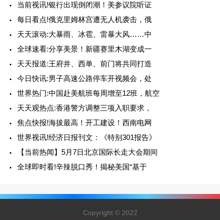
当前视讯!银行出现倒闭潮！美参议院听证
每日看点!俄克里姆林宫遭无人机袭击，俄
天天滚动:大暴雨、冰雹、雷暴大风……中
全球速看:分享美景！新疆赛里木湖变成一
天天报道:王府井、西单、前门将共同打造
今日快讯:男子高速公路停车开视频会，处
世界热门:中国赴美航班每周增至12班，航空
天天观热点:香港警方调整三项入职要求，
焦点快报!海拔最高！开工建设！西南电网
世界视讯!经济日报刊文：《特别301报告》
【当前热闻】5月7日北京国际长走大会期间
全球即时看!辛辣脱口秀！揭秘美国“基于
Copyright © 2022