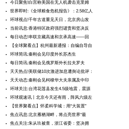
今日聚焦!白宫称美国在无人机袭击克里姆
世界即时:《全球粮食危机报告》：2.58亿人
环球视点!千年古道重见天日，北京房山发
当前讯息:香港特区政府强烈谴责和坚决反
每日动态!串联京藏高速和京承高速——回
【全球聚看点】杭州最新通报：自编自导自
环球简讯:秦刚会见印度外长苏杰生
每日简讯:秦刚会见俄罗斯外长拉夫罗夫
天天热点!美联储10次激进加息遭舆论批评：
天天动态:秦刚会见柯棣华大夫亲属及中印
环球关注:台湾花莲县发生4.5级地震，震源
环球观速讯丨北京今天还有雨，阵风六级左
【世界聚看点】怀柔科学城：用“大装置”
焦点讯息:北京雁栖湖畔，将点亮世界“最
焦点关注:朱从玖被查，浙江省委：坚决拥