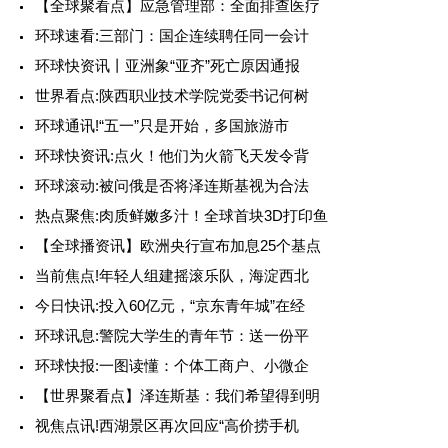
【全球聚看点】应急管理部：全面排查医疗
环球速看:三部门：国企连续聘任同一会计
环球快资讯丨亚洲象“亚齐”死亡原因通报
世界看点:陕西职业技术学院党委书记何树
环球通讯!“五一”只是开始，多国旅游市
环球快资讯:点火！他们为火箭飞天发令背
环球滚动:被问俄是否将泽连斯基视为合法
热点聚焦:肉质鲜嫩多汁！全球首块3D打印鱼
【全球播资讯】欧洲央行宣布加息25个基点
当前焦点!年轻人组建摇滚乐队，海淀西北
今日快讯:投入60亿元，“京东青年城”在经
环球讯息:警院大学生的青年节：送一份平
环球快报:一图读懂：个体工商户、小微企
【世界聚看点】泽连斯基：我们希望得到明
视焦点讯!西湖景区再次回应“高价捞手机