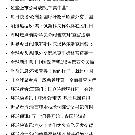
这些上市公司成散户“集中营”，
每日快播:欧洲多国呼吁改革欧盟外交、国
刷爆热搜!外媒：佩斯科夫称俄将在胜利日
即时焦点:佩斯科夫介绍普京对“克宫遭袭
世界今日讯!俄罗斯阿尔汉格尔斯克州禁飞
全球今头条!俄外交部就克里姆林宫遭袭一
全球新消息丨中国政府帮助6名巴西公民撤
当前讯息:不负青春！你的样子，就是中国
【全球聚看点】应急管理部：全面排查医疗
环球速看:三部门：国企连续聘任同一会计
环球快资讯丨亚洲象“亚齐”死亡原因通报
世界看点:陕西职业技术学院党委书记何树
环球通讯!“五一”只是开始，多国旅游市
环球快资讯:点火！他们为火箭飞天发令背
环球滚动:被问俄是否将泽连斯基视为合法