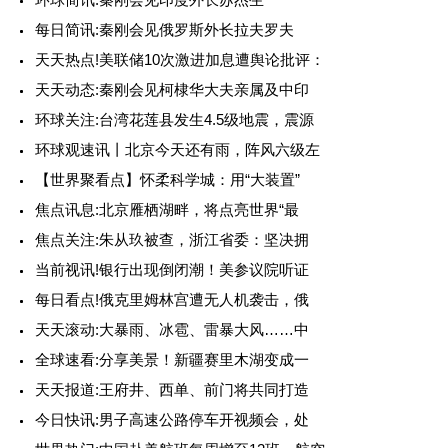
每日简讯:秦刚会见俄罗斯外长拉夫罗夫
天天热点!美联储10次激进加息遭舆论批评：
天天动态:秦刚会见柯棣华大夫亲属及中印
环球关注:台湾花莲县发生4.5级地震，震源
环球观速讯丨北京今天还有雨，阵风六级左
【世界聚看点】怀柔科学城：用“大装置”
焦点讯息:北京雁栖湖畔，将点亮世界“最
焦点关注:朱从玖被查，浙江省委：坚决拥
当前视讯!银行出现倒闭潮！美参议院听证
每日看点!俄克里姆林宫遭无人机袭击，俄
天天滚动:大暴雨、冰雹、雷暴大风……中
全球速看:分享美景！新疆赛里木湖变成一
天天报道:王府井、西单、前门将共同打造
今日快讯:男子高速公路停车开视频会，处