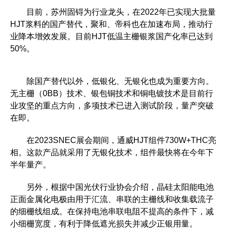
目前，苏州固锝为行业龙头，在2022年已实现大批量
HJT浆料的国产替代，聚和、帝科也在加速布局，推动行
业降本增效发展。目前HJT低温主栅银浆国产化率已达到
50%。
除国产替代以外，低银化、无银化也成为重要方向。
无主栅（0BB）技术、银包铜技术和铜电镀技术是目前行
业攻坚的重点方向，多项技术已进入测试阶段，量产突破
在即。
在2023SNEC展会期间，通威HJT组件730W+THC亮
相。这款产品就采用了无银化技术，组件最快将在今年下
半年量产。
另外，根据中国光伏行业协会介绍，晶硅太阳能电池
正面金属化电极由用于汇流、串联的主栅线和收集载流子
的细栅线组成。在保持电池串联电阻不提高的条件下，减
小细栅宽度，有利于降低遮光损失并减少正银用量。