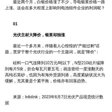
最近两个月，白银价格涨了不少，导电银浆价格一路
上涨。这会在多大程度上影响到电池组件企业的利润呢？
0
1
光伏主材大降价，银浆却独涨
最近一个多月来，伴随着人心惶惶的“产能过剩”话
题，贯穿于整个光伏行业的一个主题词，就是“降价”：
硅料一口气连降到10万元/吨以下，N型210硅片猛降
到每片5块，折合每瓦只要五毛；就连曾经一度涨翻天的
高纯石英砂，也因为有海外货源到港，高度紧缺状况大为
缓解，充其量是个紧平衡，价格亦有回落趋势。
来源：Infolink；2023年6月7日光伏产品现货统计数
据