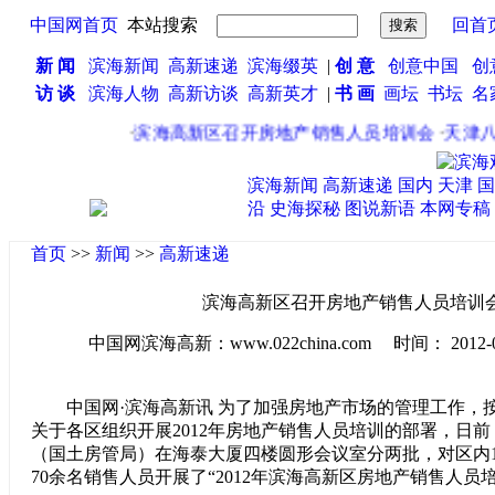
中国网首页
本站搜索
回首
新 闻
滨海新闻
高新速递
滨海缀英
|
创 意
创意中国
创
访 谈
滨海人物
高新访谈
高新英才
|
书 画
画坛
书坛
名
·
滨海高新区召开房地产销售人员培训会
·
天津八
滨海新闻
高新速递
国内
天津
国
沿
史海探秘
图说新语
本网专稿
首页
>>
新闻
>>
高新速递
滨海高新区召开房地产销售人员培训
中国网滨海高新：www.022china.com 时间： 2012-09-1
中国网·滨海高新讯 为了加强房地产市场的管理工作，
关于各区组织开展2012年房地产销售人员培训的部署，日
（国土房管局）在海泰大厦四楼圆形会议室分两批，对区内
70余名销售人员开展了“2012年滨海高新区房地产销售人员