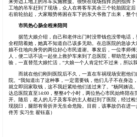
来旁边工地上的吊车实施救援。很快在现场指挥员的指挥下
工地的吊车赶到了现场，众人在将客车其余三个轮胎固定后
右前轮抬起，大家顺势将困在车下的东大爷救了出来，整个
市民热心肠全程来陪同
据范大娘介绍，自己和老伴出门时没带钱也没带电话，
全程陪着她，她真不知道自己该多无助。在总医院的急诊大
娘不住地向身旁的两位好心市民道谢。事发后，一位李师傅
人，便二话不说一起坐上救护车来到了总医院，帮助范大娘
验，一直替范大娘忙活，“大娘一个人肯定忙不过来，所以我
而就在他们刚到医院后不久，一直在车祸现场安慰他们
院。“我知道出了这种事，一定需要钱，他们儿子不在身边
就立即回家取钱，这不我赶紧给他们送过来了。”杨阿姨说。从
达总医院直至14:00，整整4个小时，两位热心市民始终陪
开。随后，老人的儿子及客车的主人都赶到了医院，经过检
现脱臼，腿部有骨折并无生命危险。目前，该事故仍在进一
佟芳 实习生 翟钰嘉）