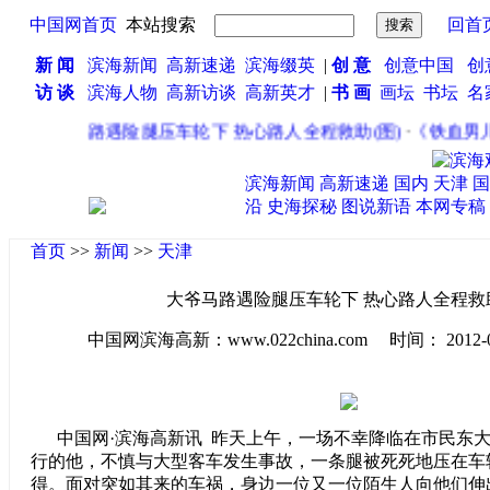
中国网首页
本站搜索
回首
新 闻
滨海新闻
高新速递
滨海缀英
|
创 意
创意中国
创
访 谈
滨海人物
高新访谈
高新英才
|
书 画
画坛
书坛
名
·
大爷马路遇险腿压车轮下 热心路人全程救助(图)
·
《铁血男儿
滨海新闻
高新速递
国内
天津
国
沿
史海探秘
图说新语
本网专稿
首页
>>
新闻
>>
天津
大爷马路遇险腿压车轮下 热心路人全程救助
中国网滨海高新：www.022china.com 时间： 2012-09-1
中国网·滨海高新讯 昨天上午，一场不幸降临在市民东大
行的他，不慎与大型客车发生事故，一条腿被死死地压在车
得。面对突如其来的车祸，身边一位又一位陌生人向他们伸