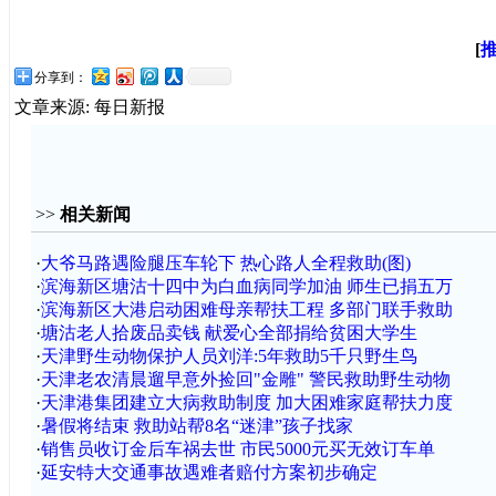
[
分享到：
文章来源: 每日新报
>>
相关新闻
·
大爷马路遇险腿压车轮下 热心路人全程救助(图)
·
滨海新区塘沽十四中为白血病同学加油 师生已捐五万
·
滨海新区大港启动困难母亲帮扶工程 多部门联手救助
·
塘沽老人拾废品卖钱 献爱心全部捐给贫困大学生
·
天津野生动物保护人员刘洋:5年救助5千只野生鸟
·
天津老农清晨遛早意外捡回"金雕" 警民救助野生动物
·
天津港集团建立大病救助制度 加大困难家庭帮扶力度
·
暑假将结束 救助站帮8名“迷津”孩子找家
·
销售员收订金后车祸去世 市民5000元买无效订车单
·
延安特大交通事故遇难者赔付方案初步确定