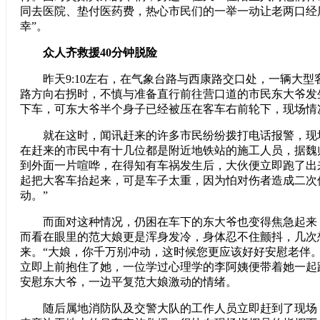
同去医院、垫付医药费，热心市民们的一举一动让老两口经
幸”。
众人齐救援40分钟脱险
昨天9:10左右，在气象台路与西康路交口处，一辆大型
路方向右拐时，不慎与准备直行前往营口道的市民东大爷发
下车，可东大爷半个身子已经被压在客车右前轮下，现场情
就在这时，闻讯赶来的许多市民纷纷拨打电话报警，现
在赶来的市民中有十几位都是附近地铁站的施工人员，据魏
到外面一片喧哗，在得知有车祸发生后，大伙便立即跑了出
起把大客车抬起来，可是车子太重，因为怕对伤者造成二次
动。”
而面对这种情况，仍困在车下的东大爷也变得焦急起来
而看在眼里的范大娘更是浑身发冷，身体忍不住颤抖，几次
来。“大娘，你千万别冲动，这时候您更应该好好安慰老伴。
立即上前抱住了她，一位学过心理学的李阿姨便带着她一起
安慰东大爷，一边平复范大娘激动的情绪。
随后属地消防队及交警大队的工作人员立即赶到了现场