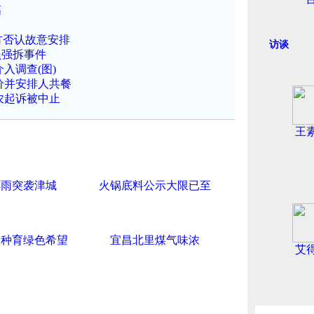
高
方否认故意安排
访谈
员强拆事件
入调查(图)
价并安排人共餐
农起诉被中止
王
阵雨突袭津城
火锅底料公示大限已至
火种育绿色希望
宜昌北里煤气味浓
艾