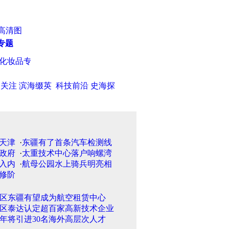
高清图
专题
化妆品专柜售货员私卖小样
·
武清区越秀园小区租户养蜂 居民怕蜇 
日关注
滨海缀英
科技前沿
史海探
·
东疆有了首条汽车检测线
·
太重技术中心落户响螺湾
·
航母公园水上骑兵明亮相
区东疆有望成为航空租赁中心
区泰达认定超百家高新技术企业
年将引进30名海外高层次人才