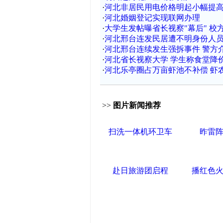
·
河北非居民用电价格明起小幅提
·
河北婚姻登记实现联网办理
·
大学生发帖曝省长视察"幕后" 校
·
河北邢台连发民居遭不明身份人
·
河北邢台连续发生强拆事件 警方介
·
河北省长视察大学 学生称食堂降
·
河北乐亭圈占万亩虾池不补偿 虾
>>
图片新闻推荐
扫洗一体机环卫车
昨雷
赴日旅游团启程
播红色