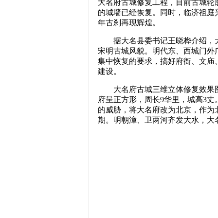
大名府古城修复工程，目前古城轮
的城墙已经恢复。同时，临济祖庭
年古刹再现辉煌。
据大名县委书记王晓桦介绍，大
宋明古城风貌。明代东、西城门外
集中恢复的要求，搞好府衙、文庙
建设。
大名府古城三维立体修复效果图
府呈正方形，周长9华里，城高3
的威胁，将大名府改为北京，作为
期。明朝漳、卫两河齐发大水，大