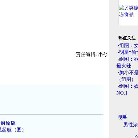
热点关注
·
组图：
·
明星“偷
责任编辑: 小兮
·
组图：
最火辣
·
胸小不
（组图）
·
组图：娱
NO.1
明星
名府原貌
男性杂
缆起航（图）