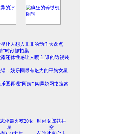
女星让人想入非非的动作大盘点
情”时刻抓拍集
欲露还休性感让人喷血 谁的透视装
是错：娱乐圈最有魅力的平胸女星
乐圈再现“阿娇” 闫凤娇网络搜索
志评最火辣20女
时尚女郎苍井
星
空
台版GQ大片
范冰冰真空上