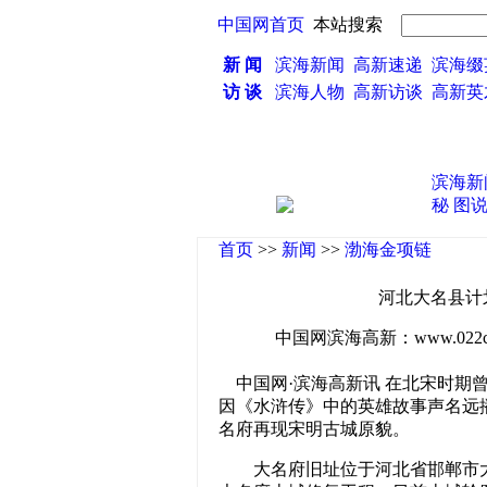
中国网首页
本站搜索
新 闻
滨海新闻
高新速递
滨海缀
访 谈
滨海人物
高新访谈
高新
·
滨海新
秘
图
首页
>>
新闻
>>
渤海金项链
河北大名县计
中国网滨海高新：www.022china
中国网·滨海高新讯 在北宋时期
因《水浒传》中的英雄故事声名远
名府再现宋明古城原貌。
大名府旧址位于河北省邯郸市大名