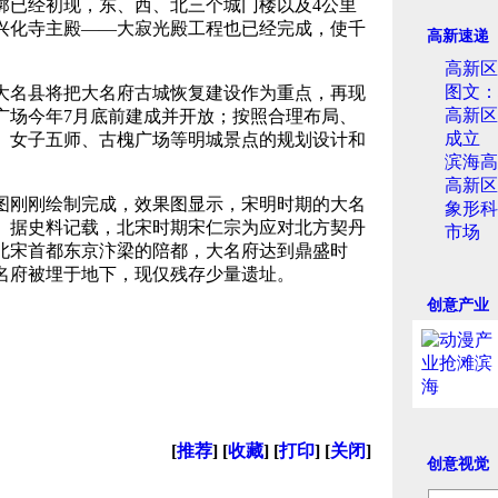
廓已经初现，东、西、北三个城门楼以及4公里
兴化寺主殿——大寂光殿工程也已经完成，使千
高新速递
高新区
图文：
名县将把大名府古城恢复建设作为重点，再现
高新区
广场今年7月底前建成并开放；按照合理布局、
成立
、女子五师、古槐广场等明城景点的规划设计和
滨海高
高新区
刚刚绘制完成，效果图显示，宋明时期的大名
象形科
丈。据史料记载，北宋时期宋仁宗为应对北方契丹
市场
北宋首都东京汴梁的陪都，大名府达到鼎盛时
名府被埋于地下，现仅残存少量遗址。
创意产业
[
推荐
] [
收藏
] [
打印
] [
关闭
]
创意视觉