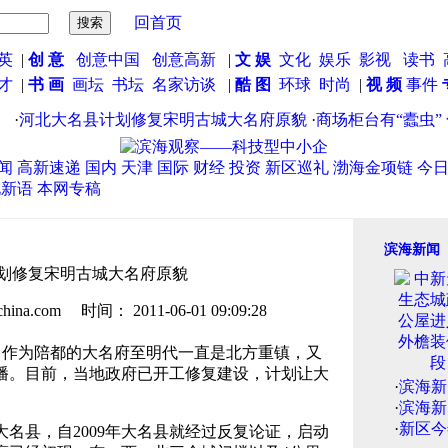
回首页
英
|
创 意
创意中国
创意高新
|
文 娱
文化
娱乐
影视
读书
英才
|
书 画
画坛
书坛
名家访谈
|
酷 图
环球
时尚
|
视 频
事件
河北大名县计划修复宋明古城大名府原貌
·
商场柜台有“蠹虫” 
闻
高新速递
国内
天津
国际
财经
投资
新区巡礼
渤海金项链
今
说新语
本网专稿
滨海新闻
划修复宋明古城大名府原貌
.com 时间： 2011-06-01 09:09:28
曾作为陪都的大名府至明代一直是北方重镇，又
播。目前，当地政府已开工修复建设，计划让大
·
滨海新
·
滨海新
·
新区今
县，自2009年大名县就经过反复论证，启动