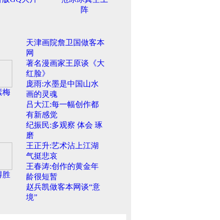
阵
天津画院詹卫国做客本
网
著名漫画家王原谈《大
红脸》
庞雨:水墨是中国山水
素梅
画的灵魂
吕大江:每一幅创作都
有新感觉
纪振民:多观察 体会 琢
磨
王正升:艺术沾上江湖
气挺悲哀
王春涛:创作的黄金年
得胜
龄很短暂
赵兵凯做客本网谈“意
境”