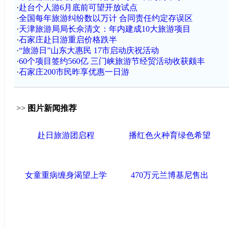
·
赴台个人游6月底前可望开放试点
·
全国每年旅游纠纷数以万计 合同责任约定存误区
·
天津旅游局局长佘清文：年内建成10大旅游项目
·
石家庄赴日游重启价格跌半
·
“旅游日”山东大惠民 17市启动庆祝活动
·
60个项目签约560亿 三门峡旅游节经贸活动收获颇丰
·
石家庄200市民昨享优惠一日游
>>
图片新闻推荐
赴日旅游团启程
播红色火种育绿色希望
女童重病缠身渴望上学
470万元兰博基尼售出