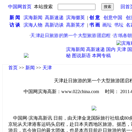
中国网首页
本站搜索
回首
新 闻
滨海新闻
高新速递
滨海缀英
|
创 意
创意中国
创
访 谈
滨海人物
高新访谈
高新英才
|
书 画
画坛
书坛
名
·
天津赴日旅游的第一个大型旅游团启程
·
古纸各朝
滨海新闻
高新速递
国内
天津
国
秘
图说新语
本网专稿
首页
>>
新闻
>>
天津
天津赴日旅游的第一个大型旅游团启
中国网滨海高新：www.022china.com 时间： 2011-05-3
中国网·滨海高新讯 日前，由天津金龙国际旅行社组成80
京轮从天津港客运码头启程，赴日本关西地区旅游。据悉，
游后，迄今旅日的最大团体，也是本市目前赴日旅游的第一