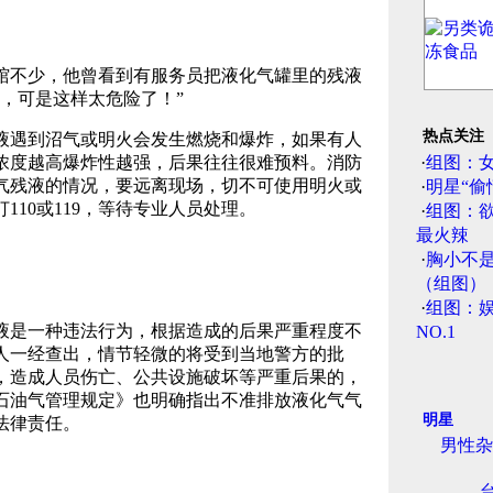
不少，他曾看到有服务员把液化气罐里的残液
，可是这样太危险了！”
热点关注
遇到沼气或明火会发生燃烧和爆炸，如果有人
浓度越高爆炸性越强，后果往往很难预料。消防
·
组图：
气残液的情况，要远离现场，切不可使用明火或
·
明星“偷
110或119，等待专业人员处理。
·
组图：
最火辣
·
胸小不
（组图）
·
组图：娱
是一种违法行为，根据造成的后果严重程度不
NO.1
人一经查出，情节轻微的将受到当地警方的批
，造成人员伤亡、公共设施破坏等严重后果的，
石油气管理规定》也明确指出不准排放液化气气
明星
法律责任。
男性杂