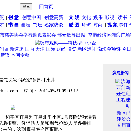
回首页
英
|
创 意
创意中国
创意高新
|
文 娱
文化
娱乐
影视
读书
英才
|
书 画
画坛
书坛
名家访谈
|
酷 图
环球
时尚
|
视 频
事件
慈善协会举行助孤表彰会 邢元敏等出席
·
空港经济区湖滨广场项目
闻
高新速递
国内
天津
国际
财经
投资
新区巡礼
渤海金项链
今
说新语
本网专稿
滨海新闻
气味浓 “祸源”竟是排水井
.com 时间： 2011-05-31 09:03:12
·
新区已
右，和平区宜昌道宜昌北里小区2号楼附近弥漫着
·
津洽会
况后报警。经消防人员和燃气抢险人员多番排
·
首届直
出来的，这到底是怎么回事呢？