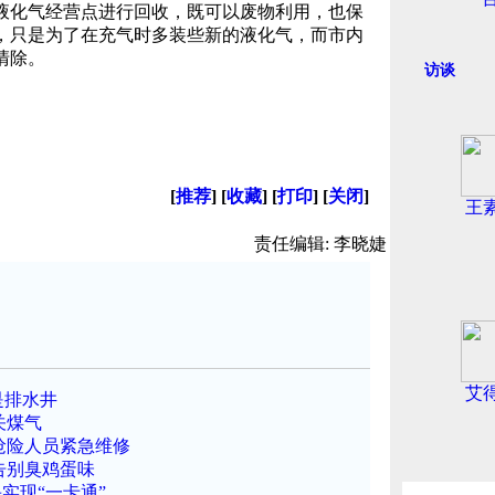
化气经营点进行回收，既可以废物利用，也保
，只是为了在充气时多装些新的液化气，而市内
清除。
访谈
[
推荐
] [
收藏
] [
打印
] [
关闭
]
王
责任编辑: 李晓婕
艾
是排水井
关煤气
抢险人员紧急维修
告别臭鸡蛋味
实现“一卡通”