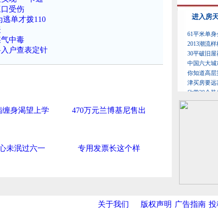
三口受伤
逃单才拨110
表
煤气中毒
期将入户查表定针
病缠身渴望上学
470万元兰博基尼售出
心未泯过六一
专用发票长这个样
关于我们
版权声明
广告指南
投