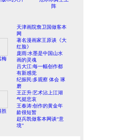
阵
天津画院詹卫国做客本
网
著名漫画家王原谈《大
红脸》
庞雨:水墨是中国山水
素梅
画的灵魂
吕大江:每一幅创作都
有新感觉
纪振民:多观察 体会 琢
磨
王正升:艺术沾上江湖
气挺悲哀
王春涛:创作的黄金年
得胜
龄很短暂
赵兵凯做客本网谈“意
境”