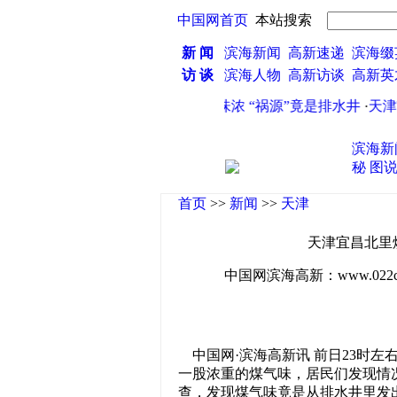
中国网首页
本站搜索
新 闻
滨海新闻
高新速递
滨海缀
访 谈
滨海人物
高新访谈
高新
·
天津宜昌北里煤气味浓 “祸源”竟是排水井
·
天津市
滨海新
秘
图
首页
>>
新闻
>>
天津
天津宜昌北里煤
中国网滨海高新：www.022china
中国网·滨海高新讯 前日23时左
一股浓重的煤气味，居民们发现情
查，发现煤气味竟是从排水井里发