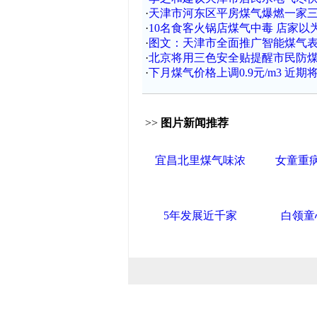
·
天津市河东区平房煤气爆燃一家
·
10名食客火锅店煤气中毒 店家以为
·
图文：天津市全面推广智能煤气
·
北京将用三色安全贴提醒市民防
·
下月煤气价格上调0.9元/m3 近
>>
图片新闻推荐
宜昌北里煤气味浓
女童重
5年发展近千家
白领童