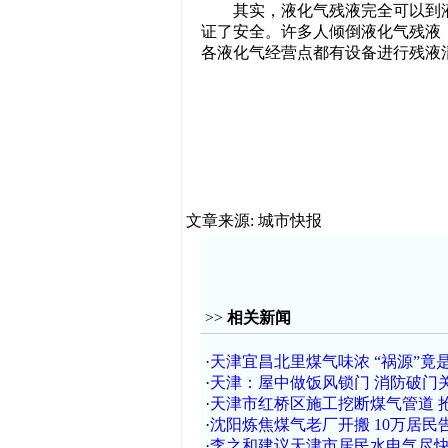
其实，液化气残液完全可以到液
证了安全。许多人倾倒液化气残液
各液化气经营点都有设备进行残液
文章来源: 城市快报
>>
相关新闻
·
天津宜昌北里煤气味浓 “祸源”竟
·
天津：屋中做饭风锁门 消防破门
·
天津市红桥区施工挖断煤气管道 
·
沈阳炼焦煤气老厂开搬 10万居民
·
李之和建议天津市居民水电气尽快