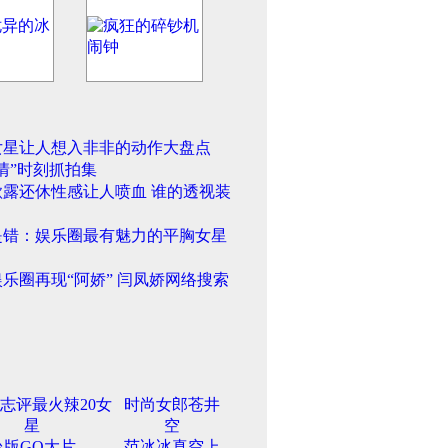
女星让人想入非非的动作大盘点
情”时刻抓拍集
欲露还休性感让人喷血 谁的透视装
是错：娱乐圈最有魅力的平胸女星
乐圈再现“阿娇” 闫凤娇网络搜索
志评最火辣20女
时尚女郎苍井
星
空
台版GQ大片
范冰冰真空上