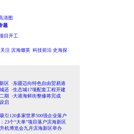
高清图
专题
开工 何立峰会见梁信军
·
河北区招商引资创历年新高 6重点项目签
日关注
滨海缀英
科技前沿
史海探
·
东疆迈向特色自由贸易港
·
生态城17项配套工程开建
·
大港海鲜街整修将完成
吸引120多家世界500强企业落户
：23个“大单”项目落户滨海新区
升机博览会九月滨海新区举办