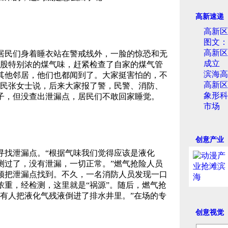
高新速递
高新区
图文：
高新区
民们身着睡衣站在警戒线外，一脸的惊恐和无
成立
一股特别浓的煤气味，赶紧检查了自家的煤气管
滨海高
其他邻居，他们也都闻到了。大家挺害怕的，不
高新区
居民张女士说，后来大家报了警，民警、消防、
象形科
子，但没查出泄漏点，居民们不敢回家睡觉。
市场
创意产业
找泄漏点。“根据气味我们觉得应该是液化
测过了，没有泄漏，一切正常。”燃气抢险人员
须把泄漏点找到。不久，一名消防人员发现一口
浓重，经检测，这里就是“祸源”。随后，燃气抢
是有人把液化气残液倒进了排水井里。”在场的专
创意视觉