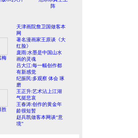
阵
天津画院詹卫国做客本
网
著名漫画家王原谈《大
红脸》
庞雨:水墨是中国山水
素梅
画的灵魂
吕大江:每一幅创作都
有新感觉
纪振民:多观察 体会 琢
磨
王正升:艺术沾上江湖
气挺悲哀
王春涛:创作的黄金年
得胜
龄很短暂
赵兵凯做客本网谈“意
境”