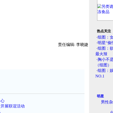
热点关注
·
组图：
·
明星“偷
责任编辑: 李晓婕
·
组图：
最火辣
·
胸小不
（组图）
·
组图：娱
NO.1
明星
中心
男性杂
童开展联谊活动
线