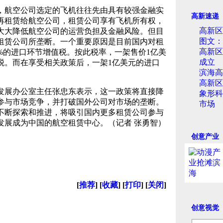
航空公司选定的飞机往往先由具有较强金融实
高新速递
再租赁给航空公司，租赁公司享有飞机所有权，
高新区
大大降低航空公司的运营负担及金融风险。但目
图文：
租赁公司所垄断。一个重要原因是目前国内对租
高新区
%的进口环节增值税。按此税率，一架售价1亿美
成立
值税。而在享受相关政策后，一架1亿美元的进口
滨海高
。
高新区
展办公室主任张忠东表示，这一政策将直接降
象形科
参与市场竞争，并打破国外公司对市场的垄断。
市场
不断探索和推进，将吸引国内更多租赁公司参与
发展成为中国的航空租赁中心。（记者 张勇智）
创意产业
[
推荐
] [
收藏
] [
打印
] [
关闭
]
创意视觉