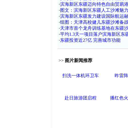
·
滨海新区东疆迈向特色自由贸易
·
图文：滨海新区东疆人工沙滩魅力
·
滨海新区东疆发力建设国际航运
·
组图：天津高校健儿东疆沙滩备
·
天津市首个龙舟训练基地在东疆
·
平均1.3天一项目落户滨海新区东
·
东疆投资近27亿 完善城市功能
>>
图片新闻推荐
扫洗一体机环卫车
昨雷
赴日旅游团启程
播红色