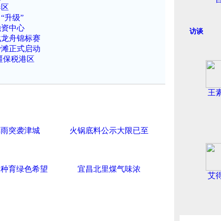
港区
“升级”
融资中心
访谈
战龙舟锦标赛
沙滩正式启动
疆保税港区
王
阵雨突袭津城
火锅底料公示大限已至
火种育绿色希望
宜昌北里煤气味浓
艾