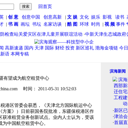
回首页
英
|
创 意
创意中国
创意高新
|
文 娱
文化
娱乐
影视
读书
英才
|
书 画
画坛
书坛
名家访谈
|
酷 图
环球
时尚
|
视 频
事件
检查站关爱灾区在津儿童开展联谊活动
·
中新天津生态城政府公
闻
高新速递
国内
天津
国际
财经
投资
新区巡礼
渤海金项链
今
说新语
本网专稿
滨海新闻
疆有望成为航空租赁中心
.com 时间： 2011-05-31 10:52:03
保税港区管委会获悉，《天津北方国际航运中心
·
新区已
《方案》）日前获国务院批准，东疆保税港区作
·
津洽会
区获准租赁业务创新试点。业内人士认为，受该
·
首届直
成为中国航空租赁中心。