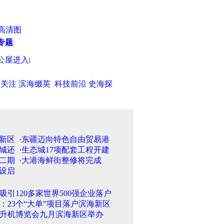
高清图
专题
屋进入内外檐装修阶段
·
河北省14县市出现干热风 对小麦生长影
日关注
滨海缀英
科技前沿
史海探
·
东疆迈向特色自由贸易港
·
生态城17项配套工程开建
·
大港海鲜街整修将完成
吸引120多家世界500强企业落户
：23个“大单”项目落户滨海新区
升机博览会九月滨海新区举办