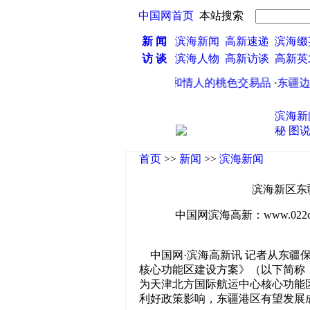
中国网首页
本站搜索
新 闻
滨海新闻
高新速递
滨海缀
访 谈
滨海人物
高新访谈
高新
鉴定必须掌握的知识
·
我只是前夫和情人的桃色交易品
·
东疆边防
滨海新
秘
图
首页
>>
新闻
>>
滨海新闻
滨海新区东
中国网滨海高新：www.022china
中国网·滨海高新讯 记者从东疆
核心功能区建设方案》（以下简称
为天津北方国际航运中心核心功能
利好政策影响，东疆港区有望发展