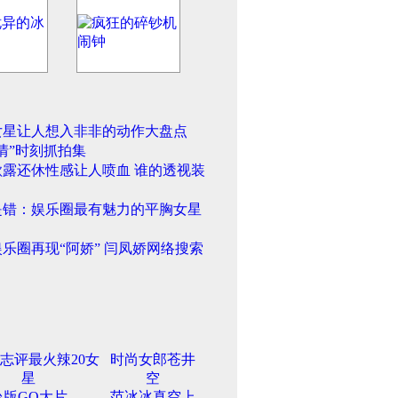
女星让人想入非非的动作大盘点
情”时刻抓拍集
欲露还休性感让人喷血 谁的透视装
是错：娱乐圈最有魅力的平胸女星
乐圈再现“阿娇” 闫凤娇网络搜索
志评最火辣20女
时尚女郎苍井
星
空
台版GQ大片
范冰冰真空上