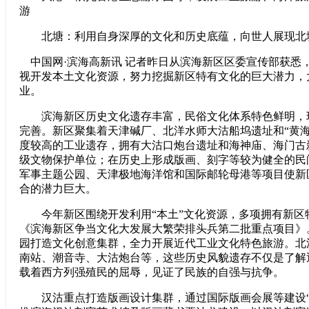
游
北塘：利用自身深厚的文化和历史底蕴，向世人展现北
中国网·滨海高新讯 记者昨日从滨海新区区委宣传部获悉
视开发本土文化资源，努力挖掘新区特有文化的巨大潜力，
业。
滨海新区历史文化遗存丰富，民俗文化体系特色鲜明，
完善。新区聚集着天津碱厂、北洋水师大沽船坞遗址和“黄海
度较高的工业遗存，拥有大沽口炮台遗址和海神庙、海门古
级文物保护单位；在历史上形成版画、刻字等较为健全的民
军事主题公园、天津极地海洋馆和国际邮轮母港等项目使新
合的潜力巨大。
今年新区围绕开发利用“本土”文化资源，多项拥有新区
《滨海新区争当文化大发展大繁荣排头兵第二批重点项目》
园打造文化创意集群，全力开展近代工业文化特色旅游。北
南站、潮音寺、大沽炮台等，这些历史风貌遗存不仅是了解
载着西方列强殖民的屈辱，见证了民族的自强与抗争。
汉沽重点打造版画设计集群，通过国际版画会展等建设“