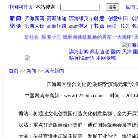
中国网首页
本站搜索
回首
新 闻
滨海新闻
高新速递
滨海缀英
|
创 意
创意中国
创
访 谈
滨海人物
高新访谈
高新英才
|
书 画
画坛
书坛
名
打造学习型社会
·
报复小三 我用身体征服她的男友
·
“大港杯”天
滨海新闻
高新速递
国内
天津
国
秘
图说新语
本网专稿
首页
>>
新闻
>>
滨海新闻
滨海新区整合文化资源擦亮“滨海元素”文
中国网滨海高新：www.022china.com 时间： 2011-05-3
塘沽：将通过文化创意园打造文化创意集群，全力开展
汉沽：重点打造版画设计集群，通过国际版画会展等建设
大港：依托官港生态游乐园等，发展工业旅游、海洋旅