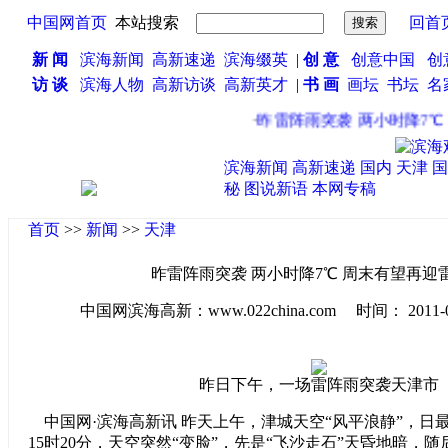
中国网首页
本站搜索
回首
新 闻
滨海新闻
高新速递
滨海缀英
|
创 意
创意中国
创
访 谈
滨海人物
高新访谈
高新英才
|
书 画
画坛
书坛
名
·
昨雷阵雨突袭 两小时降7℃ 
滨海新闻
高新速递
国内
天津
国
秘
图说新语
本网专稿
首页
>>
新闻
>>
天津
昨雷阵雨突袭 两小时降7℃ 周末有望再迎
中国网滨海高新：www.022china.com 时间： 2011-05-3
昨日下午，一场雷阵雨突袭天津市
中国网·滨海高新讯 昨天上午，津城天空“风平浪静”，日最
15时20分，天空突然“变脸”，先是“飞沙走石”天昏地暗，