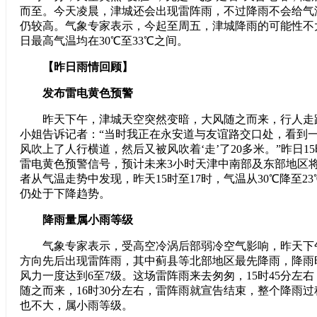
而至。今天凌晨，津城还会出现雷阵雨，不过降雨不会给气
仍较高。气象专家表示，今起至周五，津城降雨的可能性不
日最高气温均在30℃至33℃之间。
【昨日雨情回顾】
发布雷电黄色预警
昨天下午，津城天空突然变暗，大风随之而来，行人走
小姐告诉记者：“当时我正在永安道与友谊路交口处，看到
风吹上了人行横道，然后又被风吹着‘走’了20多米。”昨日1
雷电黄色预警信号，预计未来3小时天津中南部及东部地区
者从气温走势中发现，昨天15时至17时，气温从30℃降至2
仍处于下降趋势。
降雨量属小雨等级
气象专家表示，受高空冷涡后部弱冷空气影响，昨天下
方向先后出现雷阵雨，其中蓟县等北部地区最先降雨，降雨
风力一度达到6至7级。这场雷阵雨来去匆匆，15时45分左
随之而来，16时30分左右，雷阵雨就宣告结束，整个降雨
也不大，属小雨等级。