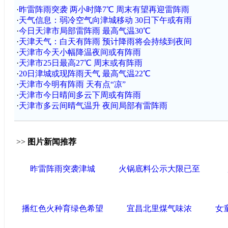
·
昨雷阵雨突袭 两小时降7℃ 周末有望再迎雷阵雨
·
天气信息：弱冷空气向津城移动 30日下午或有雨
·
今日天津市局部雷阵雨 最高气温30℃
·
天津天气：白天有阵雨 预计降雨将会持续到夜间
·
天津市今天小幅降温夜间或有阵雨
·
天津市25日最高27℃ 周末或有阵雨
·
20日津城或现阵雨天气 最高气温22℃
·
天津市今明有阵雨 天有点“凉”
·
天津市今日晴间多云下周或有阵雨
·
天津市多云间晴气温升 夜间局部有雷阵雨
>>
图片新闻推荐
昨雷阵雨突袭津城
火锅底料公示大限已至
播红色火种育绿色希望
宜昌北里煤气味浓
女