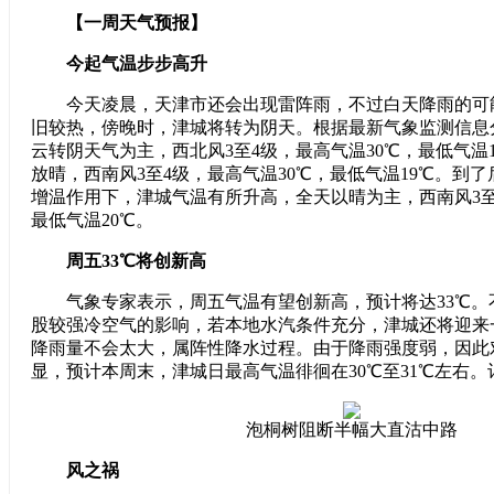
【一周天气预报】
今起气温步步高升
今天凌晨，天津市还会出现雷阵雨，不过白天降雨的可
旧较热，傍晚时，津城将转为阴天。根据最新气象监测信息
云转阴天气为主，西北风3至4级，最高气温30℃，最低气温
放晴，西南风3至4级，最高气温30℃，最低气温19℃。到
增温作用下，津城气温有所升高，全天以晴为主，西南风3至
最低气温20℃。
周五33℃将创新高
气象专家表示，周五气温有望创新高，预计将达33℃。
股较强冷空气的影响，若本地水汽条件充分，津城还将迎来
降雨量不会太大，属阵性降水过程。由于降雨强度弱，因此
显，预计本周末，津城日最高气温徘徊在30℃至31℃左右。
泡桐树阻断半幅大直沽中路
风之祸