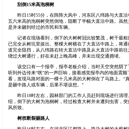
刮倒15米高泡桐树
昨日15时55分，在阵阵大风中，河东区八纬路与大直沽
五六米高的泡桐树突然倒地，阻断了半幅大直沽中路。虽然
是并未砸到经过的市民和车辆。
记者在现场看到，倒下的大树树冠比较繁茂，树干最粗
已完全从树坑里拔出。整棵大树横在了大直沽中路上，将通
道完全阻挡，从八纬路右转大直沽中路及从大直沽中路前往
绕过大树通行，好在未赶上晚高峰，并未出现交通拥堵。
该交口有一个报亭，报亭老板介绍，当时天空突然阴了
听到外边传来“咣”的一声巨响，接着感觉报亭内的地面震颤
看，发现马路对面的一棵十几米高的大树倒在了马路上。“
是砸中路人或车辆，后果不堪设想。”
昨日18时左右，园林部门的工作人员赶到现场进行清理
绍，倒下的大树为泡桐树，经过检查大树并未遭到虫害，突
风所致。
树杈断裂砸路人
昨日16时左右，在河北区江都路上，路边大树的大截树